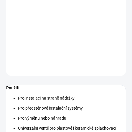
DORUČIT DO:
10.8.2026
MOŽNOSTI
DORUČENÍ
−
+
Přidat do košíku
DETAILNÍ INFORMACE
ZEPTAT SE
HLÍDAT
Použití:
Pro instalaci na straně nádržky
Pro předstěnové instalační systémy
Pro výměnu nebo náhradu
Univerzální ventil pro plastové i keramické splachovací