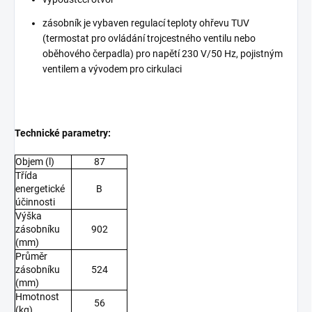
zásobník je vybaven regulací teploty ohřevu TUV
(termostat pro ovládání trojcestného ventilu nebo
oběhového čerpadla) pro napětí 230 V/50 Hz, pojistným
ventilem a vývodem pro cirkulaci
Technické parametry:
Objem (l)
87
Třída
energetické
B
účinnosti
Výška
zásobníku
902
(mm)
Průměr
zásobníku
524
(mm)
Hmotnost
56
(kg)