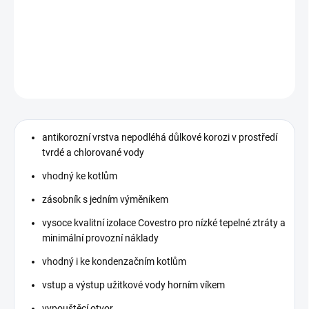
Stacionární zásobník teplé vody s jedním výměníkem vhodný k
různým zdrojům tepla.
DETAILNÍ INFORMACE
ZEPTAT SE
HLÍDAT
antikorozní vrstva nepodléhá důlkové korozi v prostředí
tvrdé a chlorované vody
vhodný ke kotlům
zásobník s jedním výměníkem
vysoce kvalitní izolace Covestro pro nízké tepelné ztráty a
minimální provozní náklady
vhodný i ke kondenzačním kotlům
vstup a výstup užitkové vody horním víkem
vypouštěcí otvor