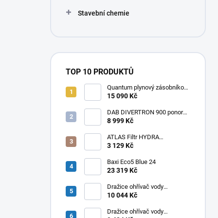
Stavební chemie
TOP 10 PRODUKTŮ
Quantum plynový zásobníkový
ohřívač Q7 EU 30 NORS/E 115l
15 090 Kč
DAB DIVERTRON 900 ponorné
6" čerpadlo do vrtů a studní
8 999 Kč
ATLAS Filtr HYDRA
RAINMASTER TRIO RSH 1" +
3 129 Kč
FA + LA
Baxi Eco5 Blue 24
23 319 Kč
Dražice ohřívač vody
elektrický svislý OKHE ONE/E
10 044 Kč
100
Dražice ohřívač vody