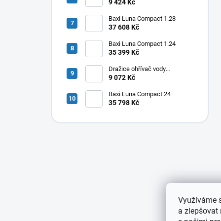
elektrický svislý OKHE ONE/E
9 424 Kč
80
Baxi Luna Compact 1.28
37 608 Kč
Baxi Luna Compact 1.24
35 399 Kč
Dražice ohřívač vody
elektrický svislý OKHE ONE/E
9 072 Kč
50
Baxi Luna Compact 24
35 798 Kč
Využíváme s
a zlepšovat