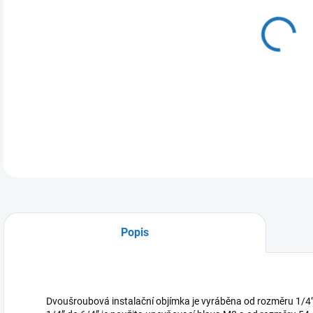
DO:
11.
MOŽ
DETA
Popis
Dvoušroubová instalační objímka je vyráběna od rozměru 1/4