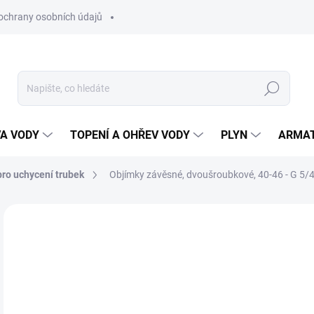
ochrany osobních údajů
Hledat
VA VODY
TOPENÍ A OHŘEV VODY
PLYN
ARMA
ro uchycení trubek
Objímky závěsné, dvoušroubkové, 40-46 - G 5/4
ZNAČKA:
KOŇAŘÍK
19
16 
Měr
SK
cena
MŮŽ