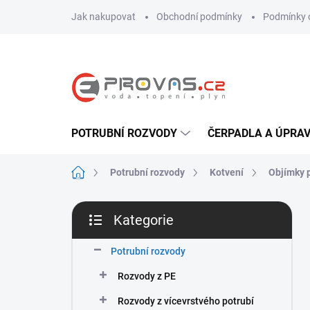
Přejít
Jak nakupovat
Obchodní podmínky
Podmínky 
na
obsah
POTRUBNÍ ROZVODY
ČERPADLA A ÚPRA
Domů
Potrubní rozvody
Kotvení
Objímky p
P
Kategorie
o
Přeskočit
s
kategorie
t
Potrubní rozvody
r
Rozvody z PE
a
n
Rozvody z vícevrstvého potrubí