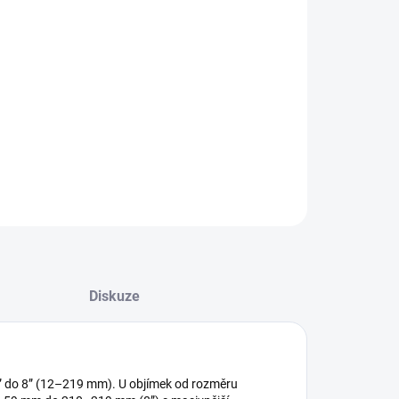
8.2026
NOSTI DORUČENÍ
−
+
Přidat do košíku
ILNÍ INFORMACE
ZEPTAT SE
HLÍDAT
Diskuze
” do 8” (12–219 mm). U objímek od rozměru