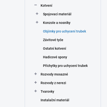
n
Kotvení
í
p
Spojovací materiál
a
n
Konzole a nosníky
e
Objímky pro uchycení trubek
l
Závitové tyče
Ostatní kotvení
Hadicové spony
Příchytky pro uchycení trubek
Rozvody mosazné
Rozvody z nerezi
Tvarovky
Instalační materiál