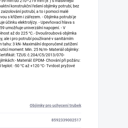
54–59 mm do 210–219 mm (8”) s masivnější
tní konstrukční řešení objímky potrubí, bez
 zaizolování potrubí, a to i pomocí malé
vou s křížem i zářezem. - Objímka potrubí je
e účinku elektrolýzy. - Upevňovací hlava s
umožňuje univerzální napojení. - V
dolnost až do 225 °C.- Dvoušroubová objímka
y, ale i pro potrubí používané v sanitárním
ém tahu: 3 kN- Maximální doporučené zatížení
uticí moment: Min. 25 N/m- Materiál objímky:
ertifikát: TZUS: č.204/C5/2013/070-
jímkách:- Materiál: EPDM- Chování při požáru:
 teplot: -50 °C až +120 °C- Tvrdost pryžové
Objímky pro uchycení trubek
8592339002517