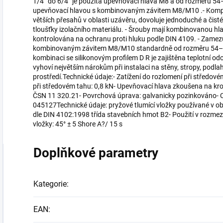
1/4” do 6/4” je použita upevňovací hlava M8 a od rozměru 
upevňovací hlavou s kombinovaným závitem M8/M10 .- Kompak
větších přesahů v oblasti uzávěru, dovoluje jednoduché a čisté
tloušťky izolačního materiálu. - Šrouby mají kombinovanou hla
kontrolována na ochranu proti hluku podle DIN 4109. - Zamezuj
kombinovaným závitem M8/M10 standardně od rozměru 54–59 
kombinaci se silikonovým profilem D R je zajištěna teplotní o
vyhoví největším nárokům při instalaci na stěny, stropy, podlah
prostředí.Technické údaje:- Zatížení do rozlomení při středov
při středovém tahu: 0,8 kN- Upevňovací hlava zkoušena na kro
ČSN 11 320.21- Povrchová úprava: galvanicky pozinkováno- C
045127Technické údaje: pryžové tlumící vložky používané v ob
dle DIN 4102:1998 třída stavebních hmot B2- Použití v rozmezí
vložky: 45° ± 5 Shore A?/ 15 s
Doplňkové parametry
Kategorie
:
EAN
: