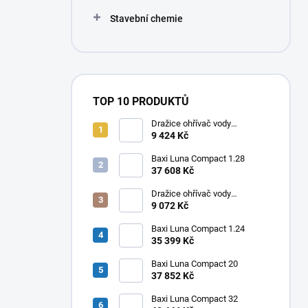
Stavební chemie
TOP 10 PRODUKTŮ
Dražice ohřívač vody
elektrický svislý OKHE ONE/E
9 424 Kč
80
Baxi Luna Compact 1.28
37 608 Kč
Dražice ohřívač vody
elektrický svislý OKHE ONE/E
9 072 Kč
50
Baxi Luna Compact 1.24
35 399 Kč
Baxi Luna Compact 20
37 852 Kč
Baxi Luna Compact 32