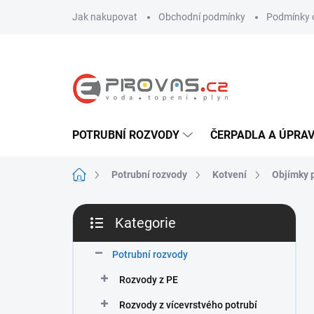
Přejít
Jak nakupovat
Obchodní podmínky
Podmínky 
na
obsah
POTRUBNÍ ROZVODY
ČERPADLA A ÚPRA
Domů
Potrubní rozvody
Kotvení
Objímky p
P
Kategorie
o
Přeskočit
s
kategorie
t
Potrubní rozvody
r
Rozvody z PE
a
n
Rozvody z vícevrstvého potrubí