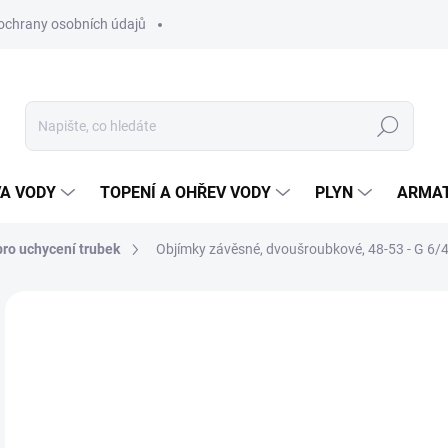
ochrany osobních údajů
Hledat
VA VODY
TOPENÍ A OHŘEV VODY
PLYN
ARMA
ro uchycení trubek
Objímky závěsné, dvoušroubkové, 48-53 - G 6/4
ZNAČKA:
KOŇAŘÍK
20
17 
Měr
SK
cena
MŮŽ