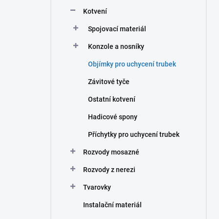
n
Kotvení
í
p
Spojovací materiál
a
n
Konzole a nosníky
e
Objímky pro uchycení trubek
l
Závitové tyče
Ostatní kotvení
Hadicové spony
Příchytky pro uchycení trubek
Rozvody mosazné
Rozvody z nerezi
Tvarovky
Instalační materiál