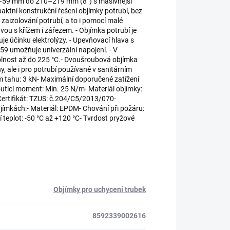
54–59 mm do 210–219 mm (8”) s masivnější
tní konstrukční řešení objímky potrubí, bez
 zaizolování potrubí, a to i pomocí malé
vou s křížem i zářezem. - Objímka potrubí je
e účinku elektrolýzy. - Upevňovací hlava s
umožňuje univerzální napojení. - V
dolnost až do 225 °C.- Dvoušroubová objímka
y, ale i pro potrubí používané v sanitárním
ém tahu: 3 kN- Maximální doporučené zatížení
uticí moment: Min. 25 N/m- Materiál objímky:
ertifikát: TZUS: č.204/C5/2013/070-
jímkách:- Materiál: EPDM- Chování při požáru:
 teplot: -50 °C až +120 °C- Tvrdost pryžové
Objímky pro uchycení trubek
8592339002616