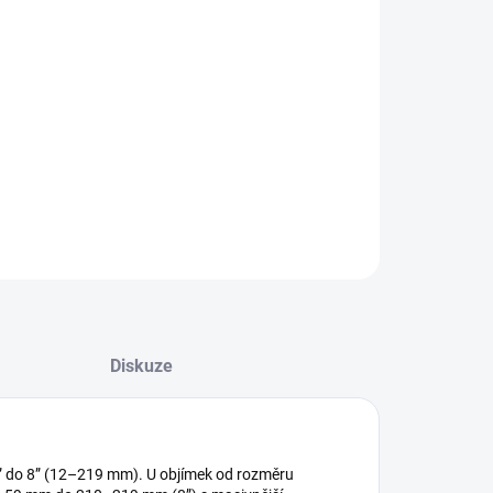
8.2026
NOSTI DORUČENÍ
−
+
Přidat do košíku
ILNÍ INFORMACE
ZEPTAT SE
HLÍDAT
Diskuze
” do 8” (12–219 mm). U objímek od rozměru