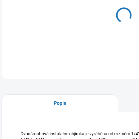
DO:
10.
MOŽ
DETA
Popis
Dvoušroubová instalační objímka je vyráběna od rozměru 1/4