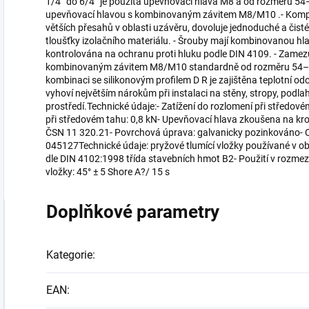
1/4” do 6/4” je použita upevňovací hlava M8 a od rozměru 
upevňovací hlavou s kombinovaným závitem M8/M10 .- Kompak
větších přesahů v oblasti uzávěru, dovoluje jednoduché a čisté
tloušťky izolačního materiálu. - Šrouby mají kombinovanou hla
kontrolována na ochranu proti hluku podle DIN 4109. - Zamezuj
kombinovaným závitem M8/M10 standardně od rozměru 54–59 
kombinaci se silikonovým profilem D R je zajištěna teplotní o
vyhoví největším nárokům při instalaci na stěny, stropy, podlah
prostředí.Technické údaje:- Zatížení do rozlomení při středov
při středovém tahu: 0,8 kN- Upevňovací hlava zkoušena na kro
ČSN 11 320.21- Povrchová úprava: galvanicky pozinkováno- C
045127Technické údaje: pryžové tlumící vložky používané v ob
dle DIN 4102:1998 třída stavebních hmot B2- Použití v rozmezí
vložky: 45° ± 5 Shore A?/ 15 s
Doplňkové parametry
Kategorie
:
EAN
: