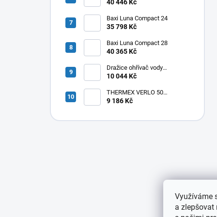
40 446 Kč
Baxi Luna Compact 24
35 798 Kč
Baxi Luna Compact 28
40 365 Kč
Dražice ohřívač vody
elektrický svislý OKHE ONE/E
10 044 Kč
100
THERMEX VERLO 50
elektrický ohřívač vody
9 186 Kč
50L,vertikální/horizontální
,1,8kW
Využíváme s
a zlepšovat