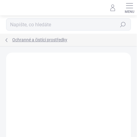
Přejít
na
obsah
Hledat
Ochranné a čistící prostředky