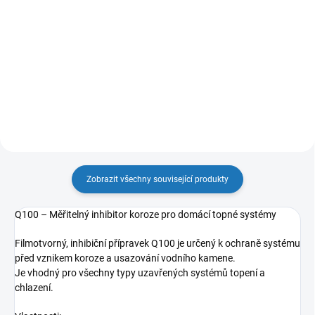
Do košíku
Kondenzační kotel s vestavěným
nerezovým zásobníkem o objemu
Kondenzační kotel pro vytápění s
45 l.
možností připojení externího
zásobníku vody.
Zobrazit všechny související produkty
Q100 – Měřitelný inhibitor koroze pro domácí topné systémy
Filmotvorný, inhibiční přípravek Q100 je určený k ochraně systému
před vznikem koroze a usazování vodního kamene.
Je vhodný pro všechny typy uzavřených systémů topení a
chlazení.