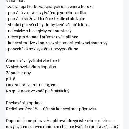
Vlastnosti:
- zabraňuje tvorbě vápenatých usazenin a koroze
- pomáhá zabránit vytváření plynného vodíku
- pomáhá snižovat hlučnost kotle či ohřívače
- vhodný pro všechny druhy kovů včetně hliníku
- netoxický a biologicky odbouratelný
- určen pro domácí i průmyslové aplikace
- koncentraci lze zkontrolovat pomocí testovací soupravy
- ponechává se v systému, nevypouští se
Chemické a fyzikální vlastnosti:
Vzhled: světle žlutá kapalina
Zápach: slabý
pH: 8
Hustota při 20 °C: 1,07 g/cm3
Rozpustnost: ve vodě plně mísitelný
Dávkování a aplikace:
Ředící poměry: 1% – účinná koncentrace přípravku
Doporučujeme přípravek aplikovat do vyčištěného systému –
nový systém zbaven montážních a pasivačních přípravků, starý