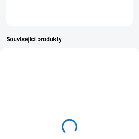
DETAILNÍ INFORMACE
ZEPTAT SE
HLÍDAT
Související produkty
DOPRODEJ
ČESKÁ DISTRIBUCE
ČESKÁ DISTRIBUCE
ZDARMA
ZDARMA
MOMENTÁLNĚ NEDOSTUPNÉ
MOMENTÁLNĚ NEDOSTUPNÉ
Baxi Nuvola Duo-tec+ 24
Baxi Duo-tec Compact E
1.24
47 499 Kč
31 566 Kč
39 255 Kč bez DPH
26 088 Kč bez DPH
Do košíku