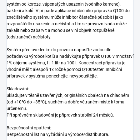
systém od koroze, vápenatých usazenin (vodního kamene),
bakterií a kalů. V případě aplikace inhibičního přípravku Q100 do
znečištěného systému může inhibitor částečně působit i jako
rozpouštědlo usazenin a nečistot a tím se provozní voda může
zakalit nebo zabarvit a mohou se v ní objevit rozpuštěné
(odstraněné) nečistoty.
Systém před uvedením do provozu napusťte vodou dle
požadavku výrobce kotlů a nadávkujte přípravek Q100 v množství
1% objemu systému, tj. 1 litr na 100 l. Koncentraci přípravku je
vhodné měřit alespoň 1x ročně pomocí Q100tester. Inhibiční
přípravek v systému ponechejte, nevypouštějte.
Skladování:
Skladujte v těsně uzavřených, originálních obalech na chladném
(od +10°C do +35°C), suchém a dobře větraném místě k tomu
určenému.
Při správném skladování je přípravek stabilní 24 měsíců.
Bezpečnostní opatření:
Bezpečnostní list na vyžádání u výrobce/distributora.