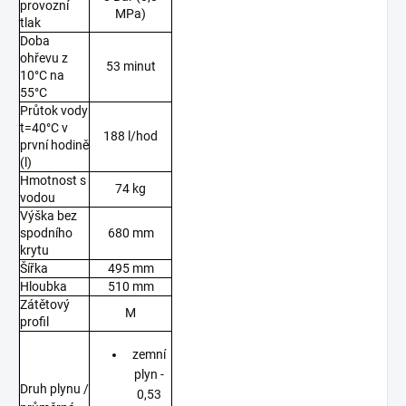
provozní
MPa)
tlak
Doba
ohřevu z
53 minut
10°C na
55°C
Průtok vody
t=40°C v
188 l/hod
první hodině
(l)
Hmotnost s
74 kg
vodou
Výška bez
spodního
680 mm
krytu
Šířka
495 mm
Hloubka
510 mm
Zátětový
M
profil
zemní
plyn -
Druh plynu /
0,53