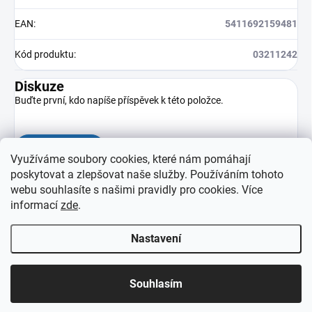
EAN
:
5411692159481
Kód produktu
:
03211242
Diskuze
Buďte první, kdo napíše příspěvek k této položce.
Přidat komentář
Využíváme soubory cookies, které nám pomáhají
poskytovat a zlepšovat naše služby. Používáním tohoto
webu souhlasíte s našimi pravidly pro cookies
. Více
informací
zde
.
Nastavení
Z
Copyright 2026
eprovas.cz
. Všechna práva vyhrazena.
á
Souhlasím
p
Vytvořil Shoptet