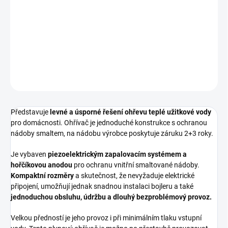
−
+
Přidat do košíku
Zásobníkový plynový ohřívač 50l, závěsný.
DETAILNÍ INFORMACE
ZEPTAT SE
HLÍDAT
Představuje
levné a úsporné řešení ohřevu teplé užitkové vody
pro domácnosti. Ohřívač je jednoduché konstrukce s ochranou
nádoby smaltem, na nádobu výrobce poskytuje záruku 2+3 roky.
Je vybaven
piezoelektrickým zapalovacím systémem a
hořčíkovou anodou
pro ochranu vnitřní smaltované nádoby.
Kompaktní rozměry
a skutečnost, že nevyžaduje elektrické
připojení, umožňují jednak snadnou instalaci bojleru a také
jednoduchou obsluhu, údržbu a dlouhý bezproblémový provoz.
Velkou předností je jeho provoz i při minimálním tlaku vstupní