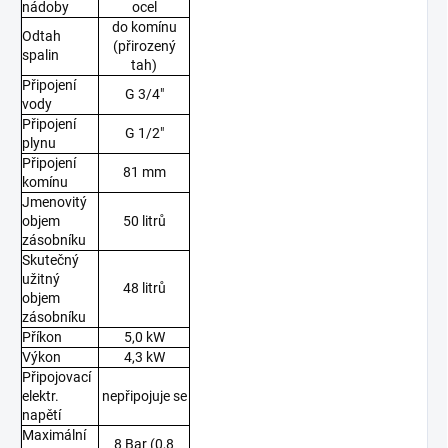
nádoby
ocel
do komínu
Odtah
(přirozený
spalin
tah)
Připojení
G 3/4"
vody
Připojení
G 1/2"
plynu
Připojení
81 mm
komínu
Jmenovitý
objem
50 litrů
zásobníku
Skutečný
užitný
48 litrů
objem
zásobníku
Příkon
5,0 kW
Výkon
4,3 kW
Připojovací
elektr.
nepřipojuje se
napětí
Maximální
8 Bar (0,8