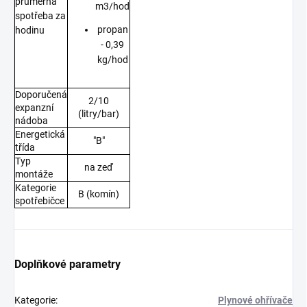
průměrná
m3/hod
spotřeba za
propan
hodinu
- 0,39
kg/hod
Doporučená
2/10
expanzní
(litry/bar)
nádoba
Energetická
"B"
třída
Typ
na zeď
montáže
Kategorie
B (komín)
spotřebičce
Doplňkové parametry
Kategorie
:
Plynové ohřívače