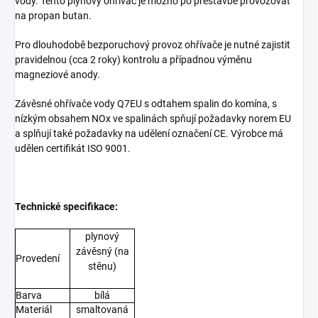
vody. Tento plynový ohřívač je možno po přestavbě provozovat
na propan butan.
Pro dlouhodobě bezporuchový provoz ohřívače je nutné zajistit
pravidelnou (cca 2 roky) kontrolu a případnou výměnu
magneziové anody.
Závěsné ohřívače vody Q7EU s odtahem spalin do komína, s
nízkým obsahem NOx ve spalinách spňují požadavky norem EU
a splňují také požadavky na udělení označení CE. Výrobce má
udělen certifikát ISO 9001.
Technické specifikace:
plynový
závěsný (na
Provedení
stěnu)
Barva
bílá
Materiál
smaltovaná