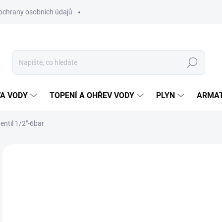
ochrany osobních údajů
Hledat
VA VODY
TOPENÍ A OHŘEV VODY
PLYN
ARMA
ventil 1/2"-6bar
1
117
Měr
SK
cena
MŮŽ
DO: