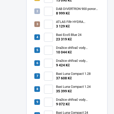
ohřívač Q7 EU 30 NORS/E 115l
15 090 Kč
DAB DIVERTRON 900 ponorné
6" čerpadlo do vrtů a studní
8 999 Kč
ATLAS Filtr HYDRA
RAINMASTER TRIO RSH 1" +
3 129 Kč
FA + LA
Baxi Eco5 Blue 24
23 319 Kč
Dražice ohřívač vody
elektrický svislý OKHE ONE/E
10 044 Kč
100
Dražice ohřívač vody
elektrický svislý OKHE ONE/E
9 424 Kč
80
Baxi Luna Compact 1.28
37 608 Kč
Baxi Luna Compact 1.24
35 399 Kč
Dražice ohřívač vody
elektrický svislý OKHE ONE/E
9 072 Kč
50
Baxi Luna Compact 24