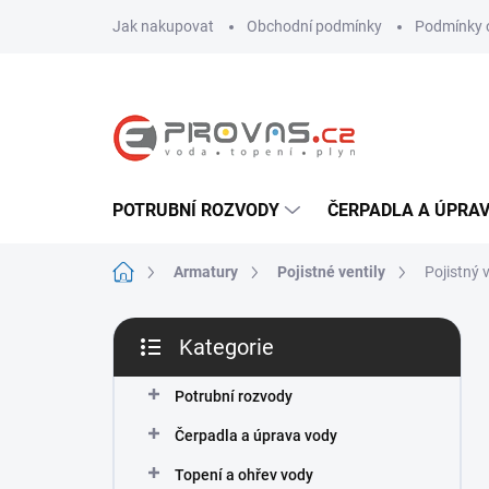
Přejít
Jak nakupovat
Obchodní podmínky
Podmínky 
na
obsah
POTRUBNÍ ROZVODY
ČERPADLA A ÚPRA
Domů
Armatury
Pojistné ventily
Pojistný 
P
Kategorie
o
Přeskočit
s
kategorie
t
Potrubní rozvody
r
Čerpadla a úprava vody
a
n
Topení a ohřev vody