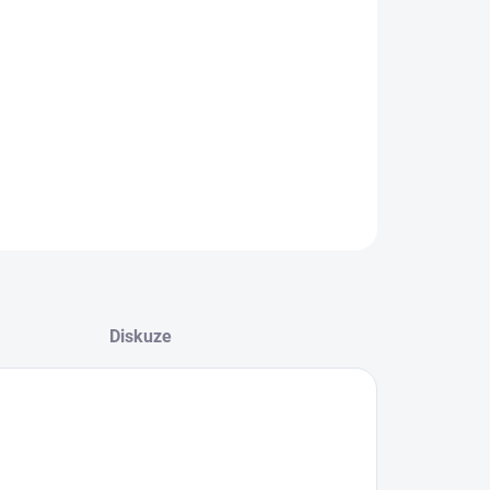
8.2026
NOSTI DORUČENÍ
−
+
Přidat do košíku
ILNÍ INFORMACE
ZEPTAT SE
HLÍDAT
Diskuze