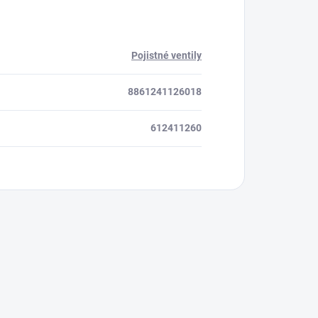
Pojistné ventily
8861241126018
612411260