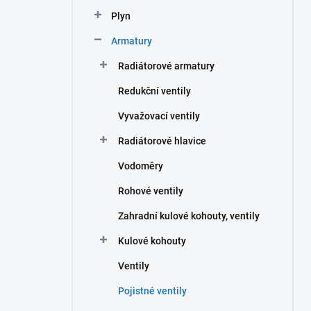
n
Plyn
í
p
Armatury
a
n
Radiátorové armatury
e
Redukční ventily
l
Vyvažovací ventily
Radiátorové hlavice
Vodoměry
Rohové ventily
Zahradní kulové kohouty, ventily
Kulové kohouty
Ventily
Pojistné ventily