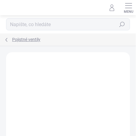
Přejít
na
obsah
Hledat
Pojistné ventily