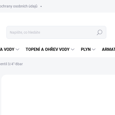
ochrany osobních údajů
Hledat
VA VODY
TOPENÍ A OHŘEV VODY
PLYN
ARMA
ventil 3/4"-8bar
3
249
Měr
SK
cena
MŮŽ
DO: