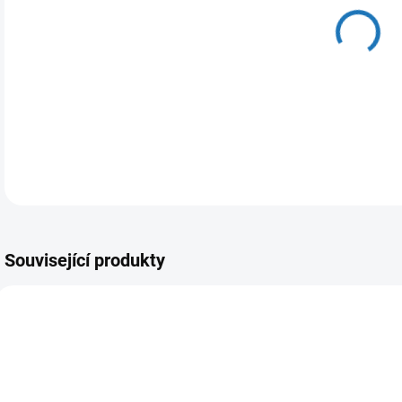
11.
MOŽ
DETA
Související produkty
DOPRODEJ
ČESKÁ DISTRIBUCE
ČES
ČESKÁ DISTRIBUCE