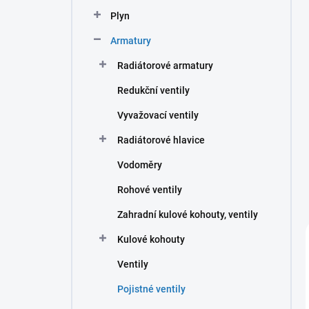
n
Plyn
í
p
Armatury
a
n
Radiátorové armatury
e
Redukční ventily
l
Vyvažovací ventily
Radiátorové hlavice
Vodoměry
Rohové ventily
Zahradní kulové kohouty, ventily
Kulové kohouty
Ventily
Pojistné ventily