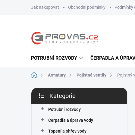
Přejít
Jak nakupovat
Obchodní podmínky
Podmínky 
na
obsah
POTRUBNÍ ROZVODY
ČERPADLA A ÚPRA
Domů
Armatury
Pojistné ventily
Pojistný 
P
Kategorie
o
Přeskočit
s
kategorie
t
Potrubní rozvody
r
Čerpadla a úprava vody
a
n
Topení a ohřev vody