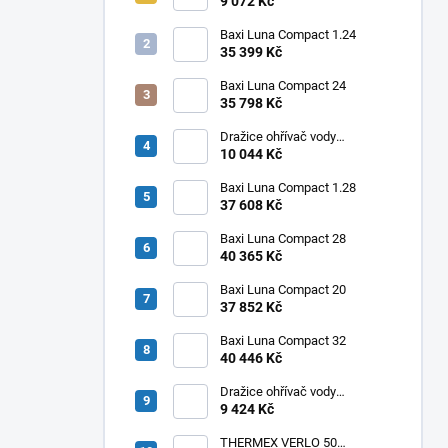
elektrický svislý OKHE ONE/E
9 072 Kč
50
Baxi Luna Compact 1.24
35 399 Kč
Baxi Luna Compact 24
35 798 Kč
Dražice ohřívač vody
elektrický svislý OKHE ONE/E
10 044 Kč
100
Baxi Luna Compact 1.28
37 608 Kč
Baxi Luna Compact 28
40 365 Kč
Baxi Luna Compact 20
37 852 Kč
Baxi Luna Compact 32
40 446 Kč
Dražice ohřívač vody
elektrický svislý OKHE ONE/E
9 424 Kč
80
THERMEX VERLO 50