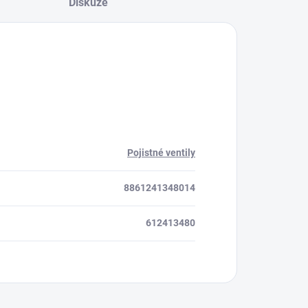
Diskuze
Pojistné ventily
8861241348014
612413480