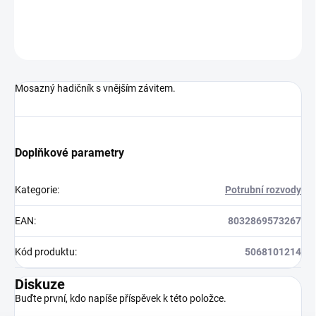
DETAILNÍ INFORMACE
ZEPTAT SE
HLÍDAT
Mosazný hadičník s vnějším závitem.
Doplňkové parametry
Kategorie
:
Potrubní rozvody
EAN
:
8032869573267
Kód produktu
:
5068101214
Diskuze
Buďte první, kdo napíše příspěvek k této položce.