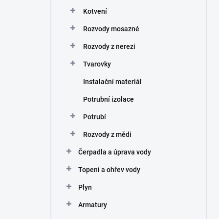
n
Kotvení
í
p
Rozvody mosazné
a
n
Rozvody z nerezi
e
Tvarovky
l
Instalační materiál
Potrubní izolace
Potrubí
Rozvody z mědi
Čerpadla a úprava vody
Topení a ohřev vody
Plyn
Armatury