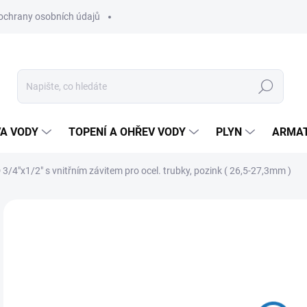
ochrany osobních údajů
Hledat
VA VODY
TOPENÍ A OHŘEV VODY
PLYN
ARMA
/4"x1/2" s vnitřním závitem pro ocel. trubky, pozink ( 26,5-27,3mm )
3
301
Měr
SK
cena
MŮŽ
DO: