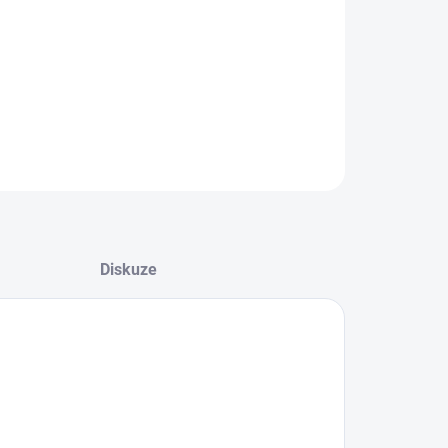
8.2026
NOSTI DORUČENÍ
−
+
Přidat do košíku
ZEPTAT SE
HLÍDAT
Diskuze