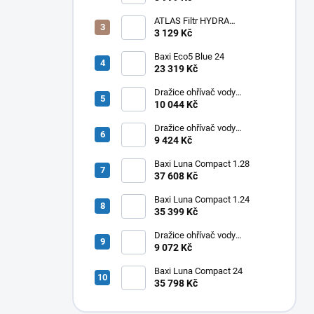
ATLAS Filtr HYDRA
RAINMASTER TRIO RSH 1" +
3 129 Kč
FA + LA
Baxi Eco5 Blue 24
23 319 Kč
Dražice ohřívač vody
elektrický svislý OKHE ONE/E
10 044 Kč
100
Dražice ohřívač vody
elektrický svislý OKHE ONE/E
9 424 Kč
80
Baxi Luna Compact 1.28
37 608 Kč
Baxi Luna Compact 1.24
35 399 Kč
Dražice ohřívač vody
elektrický svislý OKHE ONE/E
9 072 Kč
50
Baxi Luna Compact 24
35 798 Kč