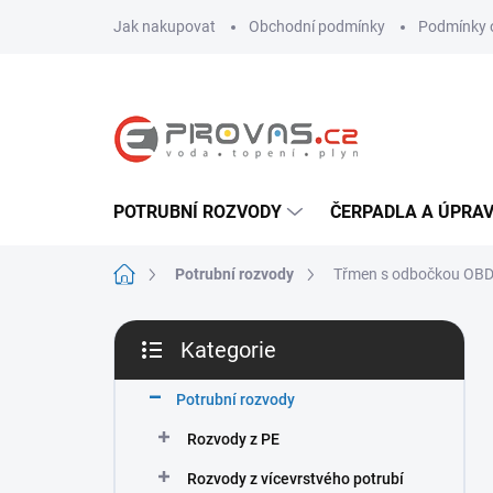
Přejít
Jak nakupovat
Obchodní podmínky
Podmínky 
na
obsah
POTRUBNÍ ROZVODY
ČERPADLA A ÚPRA
Domů
Potrubní rozvody
Třmen s odbočkou OBD 3
P
Kategorie
o
Přeskočit
s
kategorie
t
Potrubní rozvody
r
Rozvody z PE
a
n
Rozvody z vícevrstvého potrubí