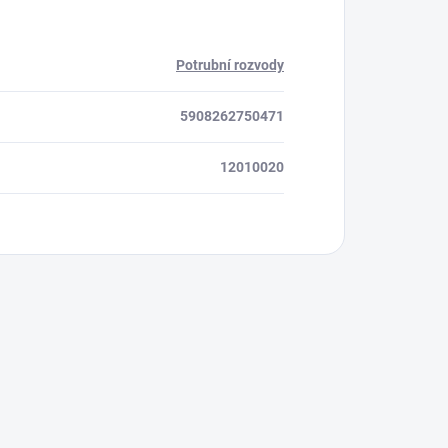
Potrubní rozvody
5908262750471
12010020