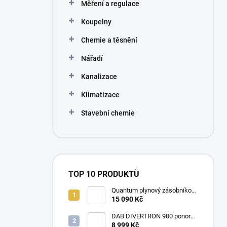
Měření a regulace
Koupelny
Chemie a těsnění
Nářadí
Kanalizace
Klimatizace
Stavební chemie
TOP 10 PRODUKTŮ
Quantum plynový zásobníkový
ohřívač Q7 EU 30 NORS/E 115l
15 090 Kč
DAB DIVERTRON 900 ponorné
6" čerpadlo do vrtů a studní
8 999 Kč