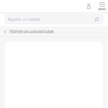
Přejít
na
obsah
Hledat
Příchytky pro uchycení trubek