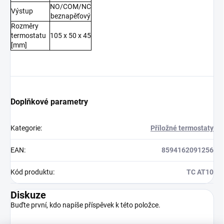
NO/COM/NC
Výstup
beznapěťový
Rozměry
termostatu
105 x 50 x 45
[mm]
Doplňkové parametry
Kategorie
:
Příložné termostaty
EAN
:
8594162091256
Kód produktu
:
TC AT10
Diskuze
Buďte první, kdo napíše příspěvek k této položce.