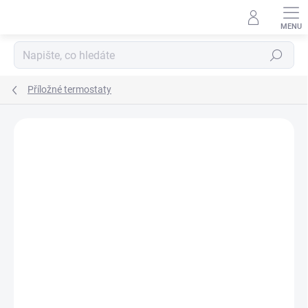
Přejít
na
obsah
Hledat
Příložné termostaty