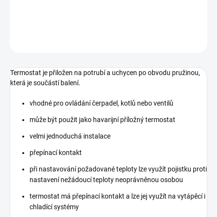
potrubí topných zařízení.
DETAILNÍ INFORMACE
ZEPTAT SE
HLÍDAT
Termostat je přiložen na potrubí a uchycen po obvodu pružinou,
která je součástí balení.
vhodné pro ovládání čerpadel, kotlů nebo ventilů
může být použit jako havarijní příložný termostat
velmi jednoduchá instalace
přepínací kontakt
při nastavování požadované teploty lze využít pojistku proti
nastavení nežádoucí teploty neoprávněnou osobou
termostat má přepínací kontakt a lze jej využít na vytápěcí i
chladící systémy