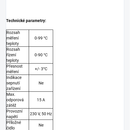
Technické parametry:
Rozsah
měření
0-99 °C
teploty
Rozsah
řízení
0-90 °C
teploty
Přesnost
+/- 3°C
měření
Indikace
sepnutí
Ne
zařízení
Max.
odporová
15 A
zátěž
Provozní
230 V, 50 Hz
napětí
Příložné
Ne
čidlo