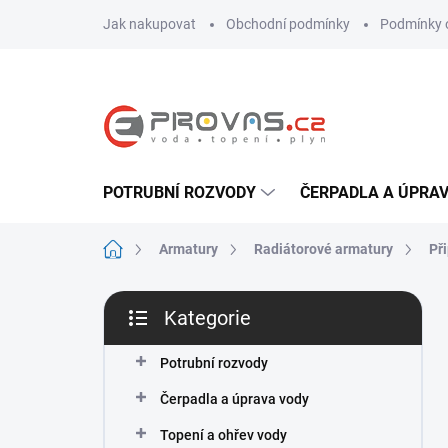
Přejít
Jak nakupovat
Obchodní podmínky
Podmínky 
na
obsah
POTRUBNÍ ROZVODY
ČERPADLA A ÚPRA
Domů
Armatury
Radiátorové armatury
Př
P
Kategorie
o
Přeskočit
s
kategorie
t
Potrubní rozvody
r
Čerpadla a úprava vody
a
n
Topení a ohřev vody