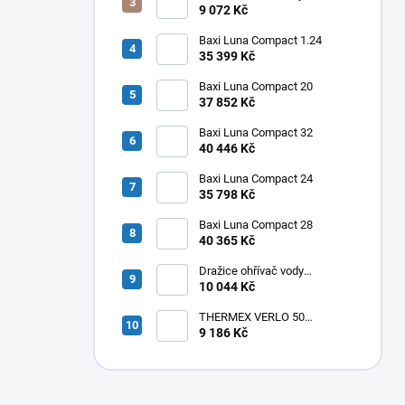
elektrický svislý OKHE ONE/E
9 072 Kč
50
Baxi Luna Compact 1.24
35 399 Kč
Baxi Luna Compact 20
37 852 Kč
Baxi Luna Compact 32
40 446 Kč
Baxi Luna Compact 24
35 798 Kč
Baxi Luna Compact 28
40 365 Kč
Dražice ohřívač vody
elektrický svislý OKHE ONE/E
10 044 Kč
100
THERMEX VERLO 50
elektrický ohřívač vody
9 186 Kč
50L,vertikální/horizontální
,1,8kW