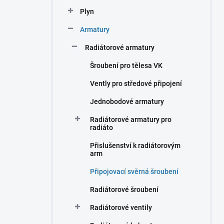
n
Plyn
í
p
Armatury
a
n
Radiátorové armatury
e
Šroubení pro tělesa VK
l
Vently pro středové připojení
Jednobodové armatury
Radiátorové armatury pro
radiáto
Přislušenství k radiátorovým
arm
Připojovací svěrná šroubení
Radiátorové šroubení
Radiátorové ventily