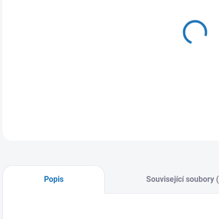
DO:
10.
MOŽ
Svě
DETA
Popis
Související soubory 