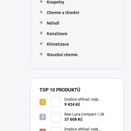
Koupelny
Chemie a těsnění
Nářadí
Kanalizace
Klimatizace
Stavební chemie
TOP 10 PRODUKTŮ
Dražice ohřívač vody
elektrický svislý OKHE ONE/E
9 424 Kč
80
Baxi Luna Compact 1.28
37 608 Kč
Dražice ohřívač vody