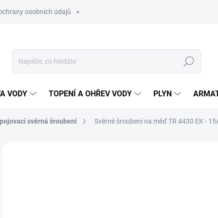
ochrany osobních údajů
Hledat
VA VODY
TOPENÍ A OHŘEV VODY
PLYN
ARMA
ipojovací svěrná šroubení
Svěrné šroubení na měď TR 4430 EK - 15
ZNAČKA:
IVAR
59
49 
Měr
SK
cena
MŮŽ