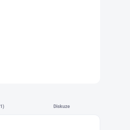
8.2026
NOSTI DORUČENÍ
−
+
Přidat do košíku
rné šroubení na měděné potrubí.
ILNÍ INFORMACE
ZEPTAT SE
HLÍDAT
(1)
Diskuze