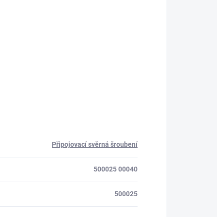
Připojovací svěrná šroubení
500025 00040
500025