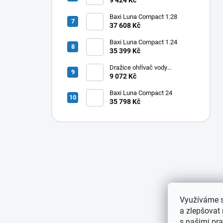
9 424 Kč
80
Baxi Luna Compact 1.28
37 608 Kč
Baxi Luna Compact 1.24
35 399 Kč
Dražice ohřívač vody
elektrický svislý OKHE ONE/E
9 072 Kč
50
Baxi Luna Compact 24
35 798 Kč
Využíváme s
a zlepšovat
s našimi pra