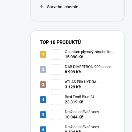
Stavební chemie
TOP 10 PRODUKTŮ
Quantum plynový zásobníkový
ohřívač Q7 EU 30 NORS/E 115l
15 090 Kč
DAB DIVERTRON 900 ponorné
6" čerpadlo do vrtů a studní
8 999 Kč
ATLAS Filtr HYDRA
RAINMASTER TRIO RSH 1" +
3 129 Kč
FA + LA
Baxi Eco5 Blue 24
23 319 Kč
Dražice ohřívač vody
elektrický svislý OKHE ONE/E
10 044 Kč
100
Dražice ohřívač vody
elektrický svislý OKHE ONE/E