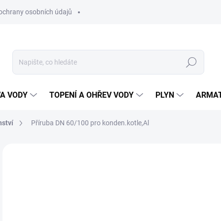
ochrany osobních údajů
Hledat
VA VODY
TOPENÍ A OHŘEV VODY
PLYN
ARMA
nství
Příruba DN 60/100 pro konden.kotle,Al
ZNAČKA:
IMMERGAS
ČESKÁ DISTRIBUCE
1 
1 0
Měr
SK