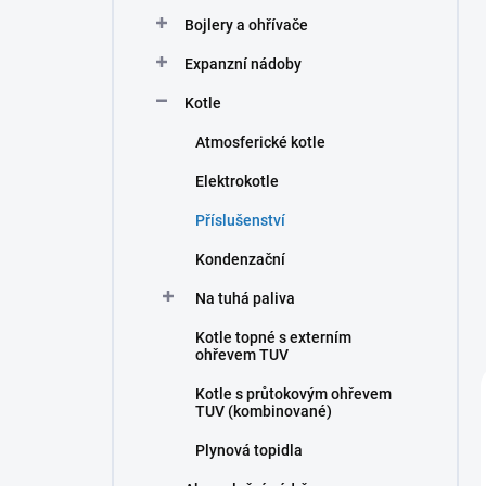
n
Bojlery a ohřívače
í
p
Expanzní nádoby
a
n
Kotle
e
Atmosferické kotle
l
Elektrokotle
Příslušenství
Kondenzační
Na tuhá paliva
Kotle topné s externím
ohřevem TUV
Kotle s průtokovým ohřevem
TUV (kombinované)
Plynová topidla