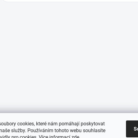
oubory cookies, které nám pomáhají poskytovat
S
 naše služby. Používáním tohoto webu souhlasíte
vidly pro cookies
. Více informací
zde
.