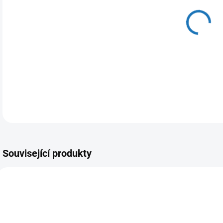
cena
MŮŽ
DO:
11.
MOŽ
Související produkty
ČESKÁ DISTRIBUCE
ČESKÁ DISTRIBUCE
ČES