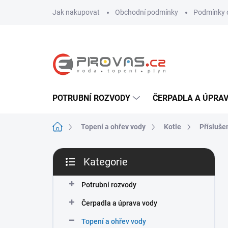
Přejít
Jak nakupovat
Obchodní podmínky
Podmínky 
na
obsah
POTRUBNÍ ROZVODY
ČERPADLA A ÚPRA
Domů
Topení a ohřev vody
Kotle
Přísluše
P
Kategorie
o
Přeskočit
s
kategorie
t
Potrubní rozvody
r
Čerpadla a úprava vody
a
n
Topení a ohřev vody