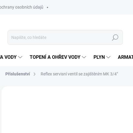
ochrany osobních údajů
Hledat
VA VODY
TOPENÍ A OHŘEV VODY
PLYN
ARMA
Příslušenství
Reflex servisní ventil se zajištěním MK 3/4"
ZNAČKA:
REFLEX
1 
1 1
Měr
SK
cena
MŮŽ