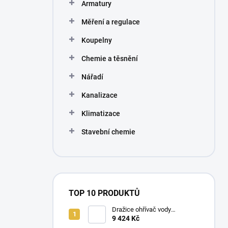
Armatury
Měření a regulace
Koupelny
Chemie a těsnění
Nářadí
Kanalizace
Klimatizace
Stavební chemie
TOP 10 PRODUKTŮ
Dražice ohřívač vody
elektrický svislý OKHE ONE/E
9 424 Kč
80