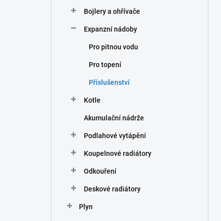
n
Bojlery a ohřívače
í
p
Expanzní nádoby
a
n
Pro pitnou vodu
e
Pro topení
l
Příslušenství
Kotle
Akumulační nádrže
Podlahové vytápění
Koupelnové radiátory
Odkouření
Deskové radiátory
Plyn