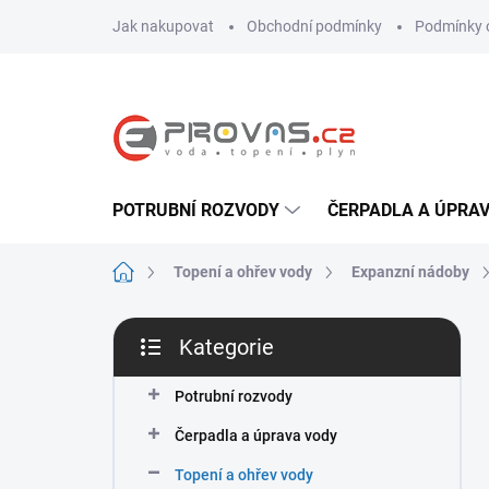
Přejít
Jak nakupovat
Obchodní podmínky
Podmínky 
na
obsah
POTRUBNÍ ROZVODY
ČERPADLA A ÚPRA
Domů
Topení a ohřev vody
Expanzní nádoby
P
Kategorie
o
Přeskočit
s
kategorie
t
Potrubní rozvody
r
Čerpadla a úprava vody
a
n
Topení a ohřev vody