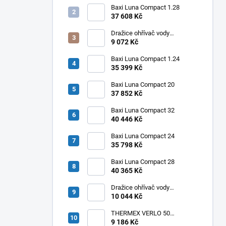
Baxi Luna Compact 1.28
37 608 Kč
Dražice ohřívač vody
elektrický svislý OKHE ONE/E
9 072 Kč
50
Baxi Luna Compact 1.24
35 399 Kč
Baxi Luna Compact 20
37 852 Kč
Baxi Luna Compact 32
40 446 Kč
Baxi Luna Compact 24
35 798 Kč
Baxi Luna Compact 28
40 365 Kč
Dražice ohřívač vody
elektrický svislý OKHE ONE/E
10 044 Kč
100
THERMEX VERLO 50
elektrický ohřívač vody
9 186 Kč