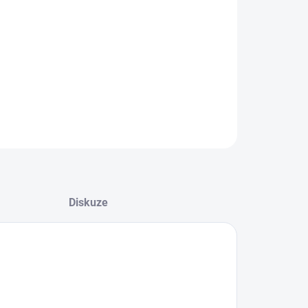
8.2026
NOSTI DORUČENÍ
−
+
Přidat do košíku
ZEPTAT SE
HLÍDAT
Diskuze