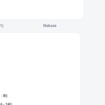
(1)
Diskuze
- 8l)
6 - 24l)