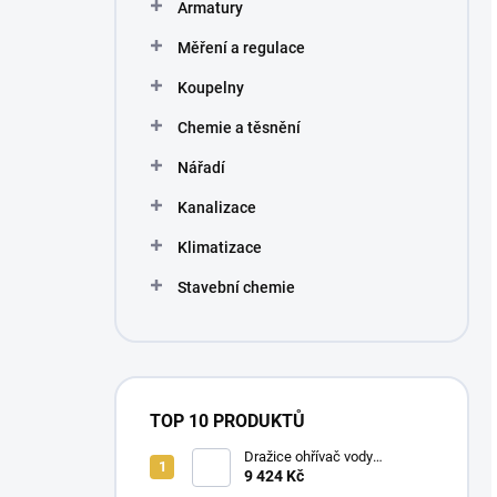
Armatury
Měření a regulace
Koupelny
Chemie a těsnění
Nářadí
Kanalizace
Klimatizace
Stavební chemie
TOP 10 PRODUKTŮ
Dražice ohřívač vody
elektrický svislý OKHE ONE/E
9 424 Kč
80