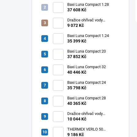
Baxi Luna Compact 1.28
37 608 Kč
Dražice ohřívač vody
elektrický svislý OKHE ONE/E
9 072 Kč
50
Baxi Luna Compact 1.24
35 399 Kč
Baxi Luna Compact 20
37 852 Kč
Baxi Luna Compact 32
40 446 Kč
Baxi Luna Compact 24
35 798 Kč
Baxi Luna Compact 28
40 365 Kč
Dražice ohřívač vody
elektrický svislý OKHE ONE/E
10 044 Kč
100
THERMEX VERLO 50
elektrický ohřívač vody
9 186 Kč