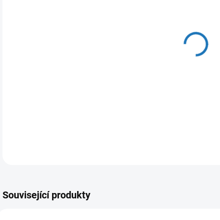
DO:
10.
MOŽ
Vyr
Vho
tech
DETA
Související produkty