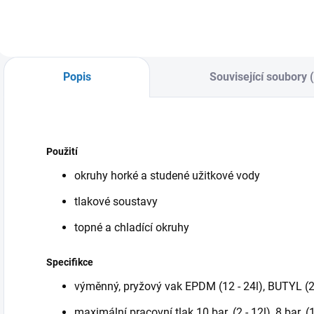
Popis
Související soubory 
Použití
okruhy horké a studené užitkové vody
tlakové soustavy
topné a chladící okruhy
Specifikce
výměnný, pryžový vak EPDM (12 - 24l), BUTYL (2 
maximální pracovní tlak 10 bar. (2 - 12l), 8 bar. (1