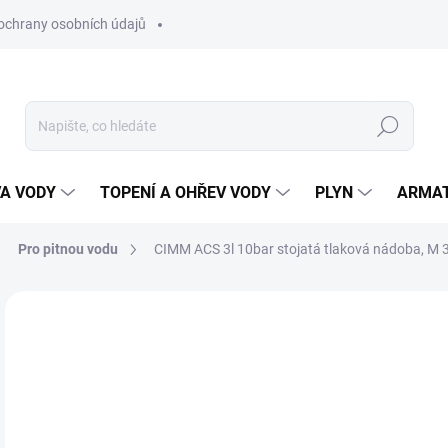
ochrany osobních údajů
Hledat
VA VODY
TOPENÍ A OHŘEV VODY
PLYN
ARMA
Pro pitnou vodu
CIMM ACS 3l 10bar stojatá tlaková nádoba, M 
ZNAČKA:
CIMM
8
692
Měr
SK
cena
MŮŽ