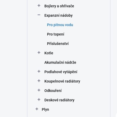
n
Bojlery a ohřívače
í
p
Expanzní nádoby
a
n
Pro pitnou vodu
e
Pro topení
l
Příslušenství
Kotle
Akumulační nádrže
Podlahové vytápění
Koupelnové radiátory
Odkouření
Deskové radiátory
Plyn