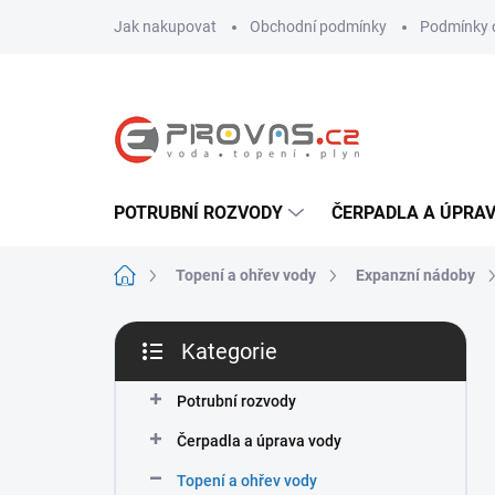
Přejít
Jak nakupovat
Obchodní podmínky
Podmínky 
na
obsah
POTRUBNÍ ROZVODY
ČERPADLA A ÚPRA
Domů
Topení a ohřev vody
Expanzní nádoby
P
Kategorie
o
Přeskočit
s
kategorie
t
Potrubní rozvody
r
Čerpadla a úprava vody
a
n
Topení a ohřev vody