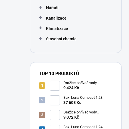
Nářadí
Kanalizace
Klimatizace
Stavební chemie
TOP 10 PRODUKTŮ
Dražice ohřívač vody
elektrický svislý OKHE ONE/E
9 424 Kč
80
Baxi Luna Compact 1.28
37 608 Kč
Dražice ohřívač vody
elektrický svislý OKHE ONE/E
9 072 Kč
50
Baxi Luna Compact 1.24