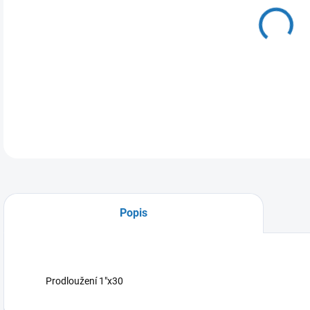
10.
MOŽ
DETA
Popis
Prodloužení 1"x30