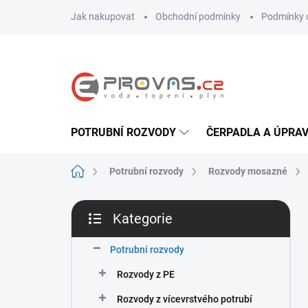
Přejít
Jak nakupovat
Obchodní podmínky
Podmínky 
na
obsah
POTRUBNÍ ROZVODY
ČERPADLA A ÚPRA
Domů
Potrubní rozvody
Rozvody mosazné
P
Kategorie
o
Přeskočit
s
kategorie
t
Potrubní rozvody
r
Rozvody z PE
a
n
Rozvody z vícevrstvého potrubí