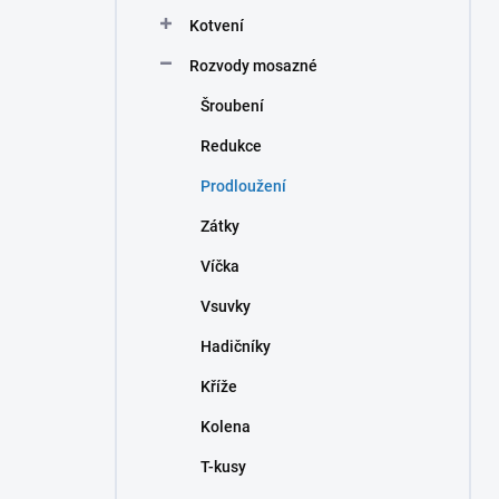
n
Kotvení
í
p
Rozvody mosazné
a
n
Šroubení
e
Redukce
l
Prodloužení
Zátky
Víčka
Vsuvky
Hadičníky
Kříže
Kolena
T-kusy