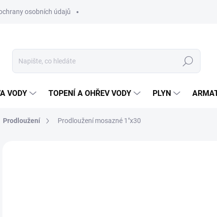
ochrany osobních údajů
Hledat
VA VODY
TOPENÍ A OHŘEV VODY
PLYN
ARMA
Prodloužení
Prodloužení mosazné 1"x30
1
133
Měr
SK
cena
MŮŽ
DO: