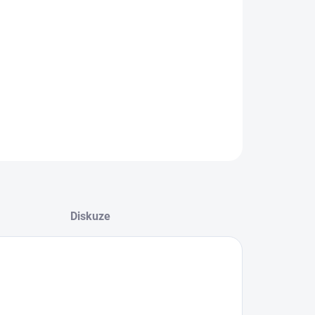
8.2026
NOSTI DORUČENÍ
−
+
Přidat do košíku
ILNÍ INFORMACE
ZEPTAT SE
HLÍDAT
Diskuze