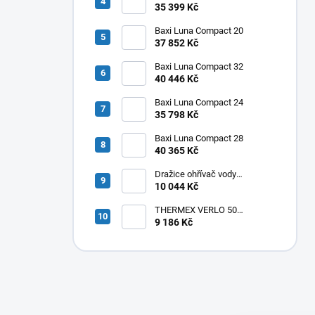
35 399 Kč
Baxi Luna Compact 20
37 852 Kč
Baxi Luna Compact 32
40 446 Kč
Baxi Luna Compact 24
35 798 Kč
Baxi Luna Compact 28
40 365 Kč
Dražice ohřívač vody
elektrický svislý OKHE ONE/E
10 044 Kč
100
THERMEX VERLO 50
elektrický ohřívač vody
9 186 Kč
50L,vertikální/horizontální
,1,8kW