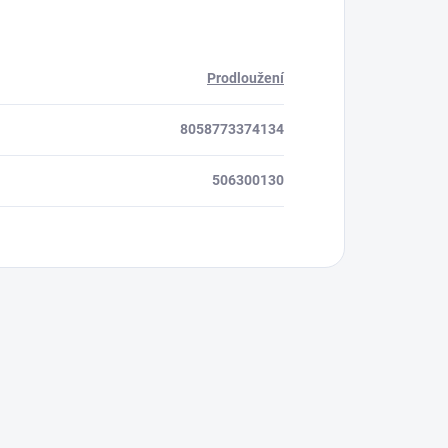
Prodloužení
8058773374134
506300130