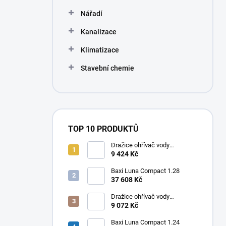
Nářadí
Kanalizace
Klimatizace
Stavební chemie
TOP 10 PRODUKTŮ
Dražice ohřívač vody
elektrický svislý OKHE ONE/E
9 424 Kč
80
Baxi Luna Compact 1.28
37 608 Kč
Dražice ohřívač vody
elektrický svislý OKHE ONE/E
9 072 Kč
50
Baxi Luna Compact 1.24