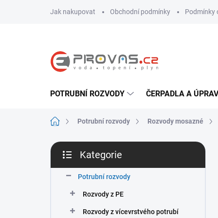
Přejít
Jak nakupovat
Obchodní podmínky
Podmínky 
na
obsah
POTRUBNÍ ROZVODY
ČERPADLA A ÚPRA
Domů
Potrubní rozvody
Rozvody mosazné
P
Kategorie
o
Přeskočit
s
kategorie
t
Potrubní rozvody
r
Rozvody z PE
a
n
Rozvody z vícevrstvého potrubí