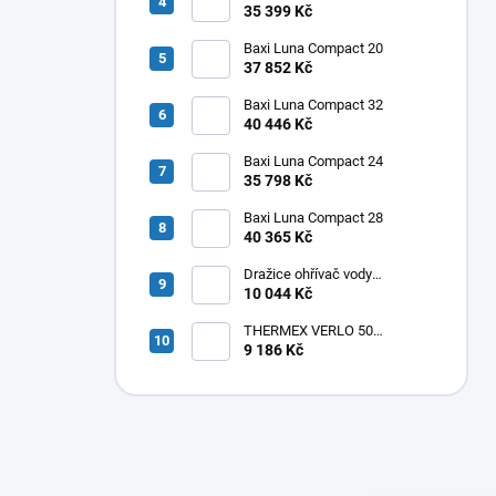
35 399 Kč
Baxi Luna Compact 20
37 852 Kč
Baxi Luna Compact 32
40 446 Kč
Baxi Luna Compact 24
35 798 Kč
Baxi Luna Compact 28
40 365 Kč
Dražice ohřívač vody
elektrický svislý OKHE ONE/E
10 044 Kč
100
THERMEX VERLO 50
elektrický ohřívač vody
9 186 Kč
50L,vertikální/horizontální
,1,8kW