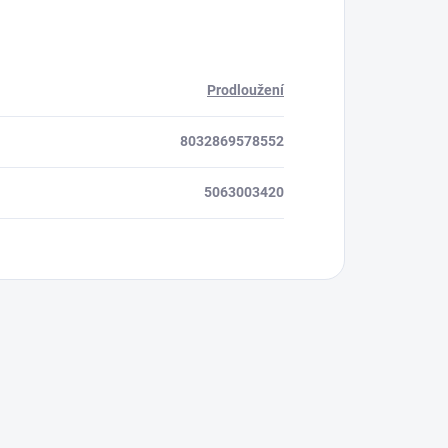
Prodloužení
8032869578552
5063003420