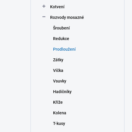
n
Kotvení
í
p
Rozvody mosazné
a
n
Šroubení
e
Redukce
l
Prodloužení
Zátky
Víčka
Vsuvky
Hadičníky
Kříže
Kolena
T-kusy