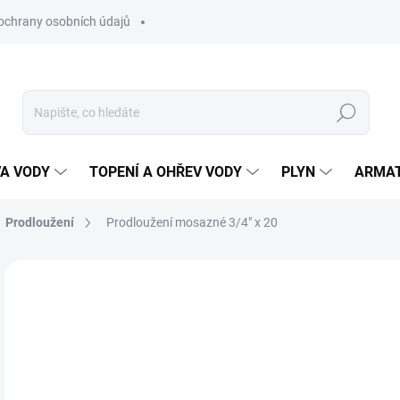
ochrany osobních údajů
Hledat
VA VODY
TOPENÍ A OHŘEV VODY
PLYN
ARMA
Prodloužení
Prodloužení mosazné 3/4" x 20
ZNAČKA:
NOVASERVIS
80
66 
Měr
SK
cena
MŮŽ