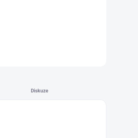
8.2026
NOSTI DORUČENÍ
−
+
Přidat do košíku
ZEPTAT SE
HLÍDAT
Diskuze