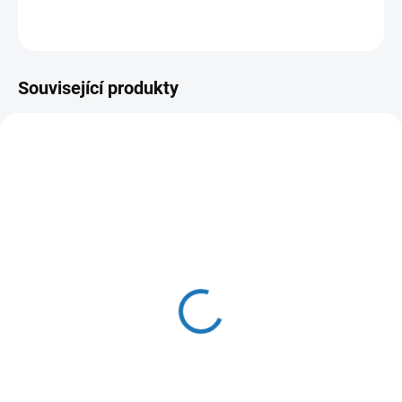
ZEPTAT SE
HLÍDAT
Související produkty
SKLADEM
(>5 KS)
Manometr zadní 63 mm
1/4" 0–10 bar (pro RV)
99 Kč
82 Kč bez DPH
Do košíku