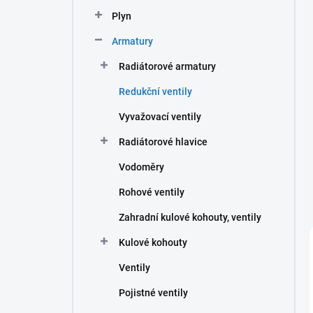
n
Plyn
í
p
Armatury
a
n
Radiátorové armatury
e
Redukční ventily
l
Vyvažovací ventily
Radiátorové hlavice
Vodoměry
Rohové ventily
Zahradní kulové kohouty, ventily
Kulové kohouty
Ventily
Pojistné ventily