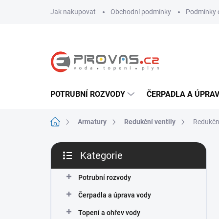
Přejít
Jak nakupovat
Obchodní podmínky
Podmínky 
na
obsah
POTRUBNÍ ROZVODY
ČERPADLA A ÚPRA
Domů
Armatury
Redukční ventily
Redukční
P
Kategorie
o
Přeskočit
s
kategorie
t
Potrubní rozvody
r
Čerpadla a úprava vody
a
n
Topení a ohřev vody