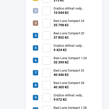
10" 50 MCR BX
313 Kč
Dražice ohřívač vody
elektrický svislý OKHE ONE/E
10 044 Kč
100
Baxi Luna Compact 24
35 798 Kč
Baxi Luna Compact 20
37 852 Kč
Dražice ohřívač vody
elektrický svislý OKHE ONE/E
9 424 Kč
80
Baxi Luna Compact 1.24
35 399 Kč
Baxi Luna Compact 32
40 446 Kč
Baxi Luna Compact 28
40 365 Kč
Dražice ohřívač vody
elektrický svislý OKHE ONE/E
9 072 Kč
50
Baxi Luna Compact 1.28