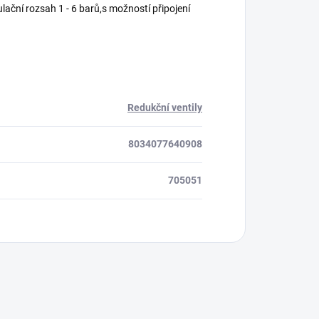
ulační rozsah 1 - 6 barů,s možností připojení
Redukční ventily
8034077640908
705051