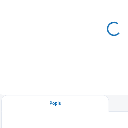
SKLADEM
(>5 KS)
Manometr
zadní 63 mm
1/4" 0–10 bar
(pro RV)
99 Kč
82 Kč bez DPH
Do košíku
Popis