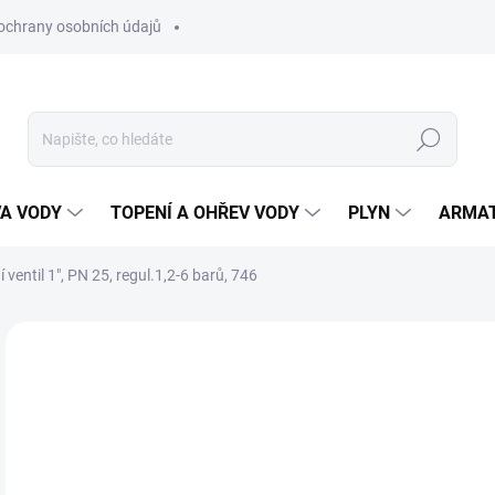
ochrany osobních údajů
Hledat
VA VODY
TOPENÍ A OHŘEV VODY
PLYN
ARMA
 ventil 1", PN 25, regul.1,2-6 barů, 746
1 
1 2
Měr
SK
cena
MŮŽ
DO: