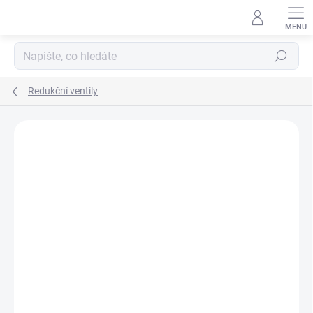
Přejít
na
obsah
Hledat
Redukční ventily