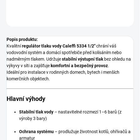
DETAILNÍ INFORMACE
ZEPTAT SE
HLÍDAT
Popis produktu:
Kvalitní
regulátor tlaku vody Caleffi 5334 1/2"
chrání váš
vodovodní systém a domácí spotřebiče před kolísáním nebo
nadměrným tlakem. Udržuje
stabilní výstupní tlak
bez ohledu na
výkyvy v síti a zajišťuje
komfortní a bezpečný provoz
.
Ideální pro instalace v rodinných domech, bytech i menších
komerčních objektech.
Hlavní výhody
Stabilní tlak vody
– nastavitelné rozmezí 1–6 barů (z
výroby 3 bary)
Ochrana systému
– prodlužuje životnost kotlů, ohřívačů a
armatur