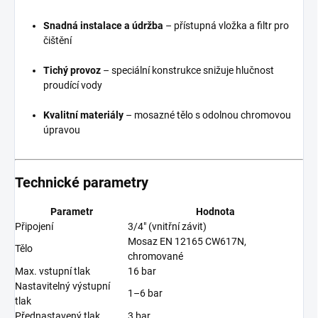
Snadná instalace a údržba
– přístupná vložka a filtr pro
čištění
Tichý provoz
– speciální konstrukce snižuje hlučnost
proudící vody
Kvalitní materiály
– mosazné tělo s odolnou chromovou
úpravou
Technické parametry
Parametr
Hodnota
Připojení
3/4" (vnitřní závit)
Mosaz EN 12165 CW617N,
Tělo
chromované
Max. vstupní tlak
16 bar
Nastavitelný výstupní
1–6 bar
tlak
Přednastavený tlak
3 bar