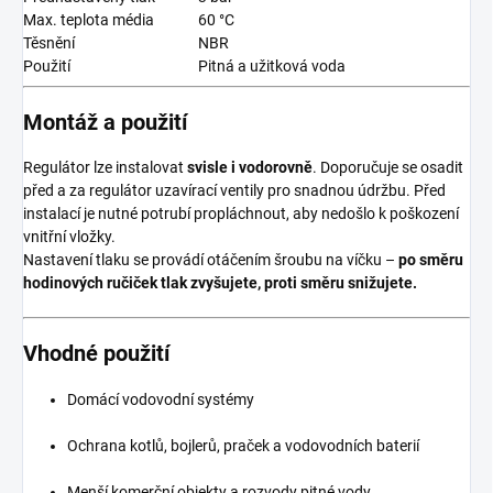
Max. teplota média
60 °C
Těsnění
NBR
Použití
Pitná a užitková voda
Montáž a použití
Regulátor lze instalovat
svisle i vodorovně
. Doporučuje se osadit
před a za regulátor uzavírací ventily pro snadnou údržbu. Před
instalací je nutné potrubí propláchnout, aby nedošlo k poškození
vnitřní vložky.
Nastavení tlaku se provádí otáčením šroubu na víčku –
po směru
hodinových ručiček tlak zvyšujete, proti směru snižujete.
Vhodné použití
Domácí vodovodní systémy
Ochrana kotlů, bojlerů, praček a vodovodních baterií
Menší komerční objekty a rozvody pitné vody