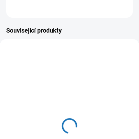
ZEPTAT SE
HLÍDAT
Související produkty
SKLADEM
(>5 M)
Vícevrstvá trubka PEX-
AL-PEX 16×2 mm – 200
m role (na vodu a topení)
35 Kč
29 Kč bez DPH