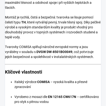
maximální těsnost a odolnost spoje i při vyšších teplotách a
tlacích.
Montáž je rychlá, čistá a bezpečná: tvarovka se lisuje pomocí
čelistí typu
TH
, které vytvářejí pevný, trvale těsný spoj. Díky pečlivé
výrobě a vysokým standardům kvality je produkt vhodný pro
dlouhodobý provoz v topných systémech i rozvodech studené a
teplé vody.
Tvarovky COMISA splňují náročné evropské normy a jsou
vyráběny v souladu s
DVGW DW-8501BO0049
, což potvrzuje
jejich bezpečnost a spolehlivost v instalatérských systémech.
Klíčové vlastnosti
Italský výrobce
COMISA
– vysoká kvalita a přesné
zpracování
Vyrobeno z mosazi dle
EN 12165 CW617N
– certifikováno
pro styk s pitnou vodou