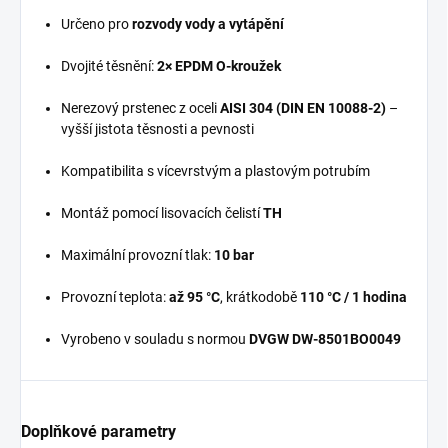
Určeno pro
rozvody vody a vytápění
Dvojité těsnění:
2× EPDM O-kroužek
Nerezový prstenec z oceli
AISI 304 (DIN EN 10088-2)
–
vyšší jistota těsnosti a pevnosti
Kompatibilita s vícevrstvým a plastovým potrubím
Montáž pomocí lisovacích čelistí
TH
Maximální provozní tlak:
10 bar
Provozní teplota:
až 95 °C
, krátkodobě
110 °C / 1 hodina
Vyrobeno v souladu s normou
DVGW DW-8501BO0049
Doplňkové parametry