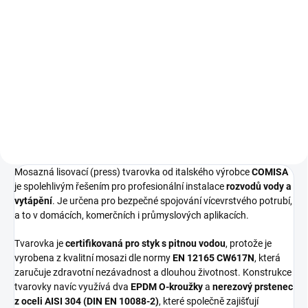
Do košíku
Univerzální vícevrstvá trubka
BARBI (Blansol) pro podlahové
vytápění, rozvody ústředního
vytápění a rozvody pitné vody.
Mosazná lisovací (press) tvarovka od italského výrobce
COMISA
je spolehlivým řešením pro profesionální instalace
rozvodů vody a
vytápění
. Je určena pro bezpečné spojování vícevrstvého potrubí,
a to v domácích, komerčních i průmyslových aplikacích.
Tvarovka je
certifikovaná pro styk s pitnou vodou
, protože je
vyrobena z kvalitní mosazi dle normy
EN 12165 CW617N
, která
zaručuje zdravotní nezávadnost a dlouhou životnost. Konstrukce
tvarovky navíc využívá dva
EPDM O-kroužky
a
nerezový prstenec
z oceli AISI 304 (DIN EN 10088-2)
, které společně zajišťují