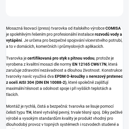
ZEPTAT SE
HLÍDAT
Mosazná lisovací (press) tvarovka od italského výrobce
COMISA
je spolehlivým řešením pro profesionální instalace
rozvodů vody a
vytápění
. Je určena pro bezpečné spojování vícevrstvého potrubí,
a to v domácích, komerčních i průmyslových aplikacích.
Tvarovka je
certifikovaná pro styk s pitnou vodou
, protože je
vyrobena z kvalitní mosazi dle normy
EN 12165 CW617N
, která
zaručuje zdravotní nezávadnost a dlouhou životnost. Konstrukce
tvarovky navíc využívá dva
EPDM O-kroužky
a
nerezový prstenec
z oceli AISI 304 (DIN EN 10088-2)
, které společně zajišťují
maximální těsnost a odolnost spoje i při vyšších teplotách a
tlacích.
Montáž je rychlá, čistá a bezpečná: tvarovka se lisuje pomocí
čelistí typu
TH
, které vytvářejí pevný, trvale těsný spoj. Díky pečlivé
výrobě a vysokým standardům kvality je produkt vhodný pro
dlouhodobý provoz v topných systémech i rozvodech studené a