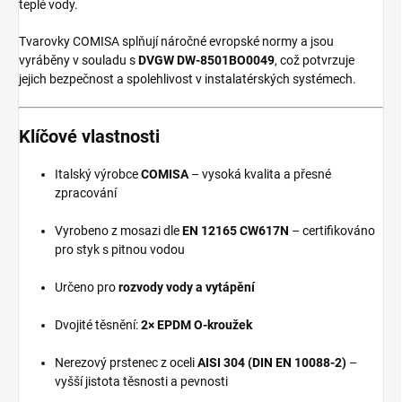
teplé vody.
Tvarovky COMISA splňují náročné evropské normy a jsou
vyráběny v souladu s
DVGW DW-8501BO0049
, což potvrzuje
jejich bezpečnost a spolehlivost v instalatérských systémech.
Klíčové vlastnosti
Italský výrobce
COMISA
– vysoká kvalita a přesné
zpracování
Vyrobeno z mosazi dle
EN 12165 CW617N
– certifikováno
pro styk s pitnou vodou
Určeno pro
rozvody vody a vytápění
Dvojité těsnění:
2× EPDM O-kroužek
Nerezový prstenec z oceli
AISI 304 (DIN EN 10088-2)
–
vyšší jistota těsnosti a pevnosti