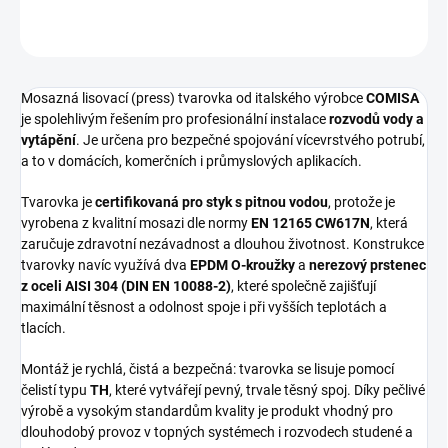
ZEPTAT SE
HLÍDAT
Mosazná lisovací (press) tvarovka od italského výrobce
COMISA
je spolehlivým řešením pro profesionální instalace
rozvodů vody a
vytápění
. Je určena pro bezpečné spojování vícevrstvého potrubí,
a to v domácích, komerčních i průmyslových aplikacích.
Tvarovka je
certifikovaná pro styk s pitnou vodou
, protože je
vyrobena z kvalitní mosazi dle normy
EN 12165 CW617N
, která
zaručuje zdravotní nezávadnost a dlouhou životnost. Konstrukce
tvarovky navíc využívá dva
EPDM O-kroužky
a
nerezový prstenec
z oceli AISI 304 (DIN EN 10088-2)
, které společně zajišťují
maximální těsnost a odolnost spoje i při vyšších teplotách a
tlacích.
Montáž je rychlá, čistá a bezpečná: tvarovka se lisuje pomocí
čelistí typu
TH
, které vytvářejí pevný, trvale těsný spoj. Díky pečlivé
výrobě a vysokým standardům kvality je produkt vhodný pro
dlouhodobý provoz v topných systémech i rozvodech studené a