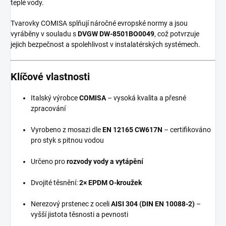
teplé vody.
Tvarovky COMISA splňují náročné evropské normy a jsou
vyráběny v souladu s
DVGW DW-8501BO0049
, což potvrzuje
jejich bezpečnost a spolehlivost v instalatérských systémech.
Klíčové vlastnosti
Italský výrobce
COMISA
– vysoká kvalita a přesné
zpracování
Vyrobeno z mosazi dle
EN 12165 CW617N
– certifikováno
pro styk s pitnou vodou
Určeno pro
rozvody vody a vytápění
Dvojité těsnění:
2× EPDM O-kroužek
Nerezový prstenec z oceli
AISI 304 (DIN EN 10088-2)
–
vyšší jistota těsnosti a pevnosti