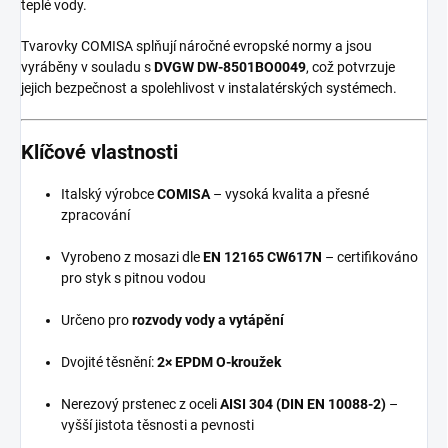
teplé vody.
Tvarovky COMISA splňují náročné evropské normy a jsou
vyráběny v souladu s
DVGW DW-8501BO0049
, což potvrzuje
jejich bezpečnost a spolehlivost v instalatérských systémech.
Klíčové vlastnosti
Italský výrobce
COMISA
– vysoká kvalita a přesné
zpracování
Vyrobeno z mosazi dle
EN 12165 CW617N
– certifikováno
pro styk s pitnou vodou
Určeno pro
rozvody vody a vytápění
Dvojité těsnění:
2× EPDM O-kroužek
Nerezový prstenec z oceli
AISI 304 (DIN EN 10088-2)
–
vyšší jistota těsnosti a pevnosti