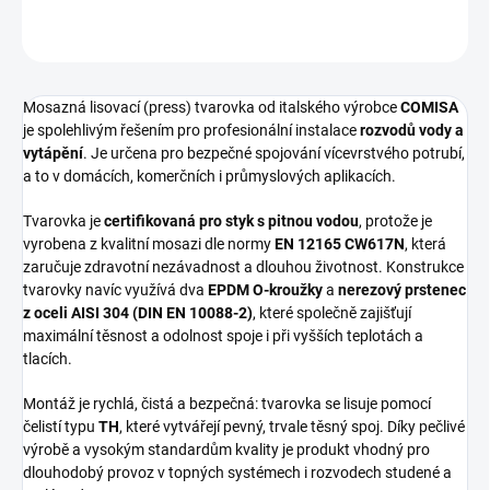
ZEPTAT SE
HLÍDAT
Mosazná lisovací (press) tvarovka od italského výrobce
COMISA
je spolehlivým řešením pro profesionální instalace
rozvodů vody a
vytápění
. Je určena pro bezpečné spojování vícevrstvého potrubí,
a to v domácích, komerčních i průmyslových aplikacích.
Tvarovka je
certifikovaná pro styk s pitnou vodou
, protože je
vyrobena z kvalitní mosazi dle normy
EN 12165 CW617N
, která
zaručuje zdravotní nezávadnost a dlouhou životnost. Konstrukce
tvarovky navíc využívá dva
EPDM O-kroužky
a
nerezový prstenec
z oceli AISI 304 (DIN EN 10088-2)
, které společně zajišťují
maximální těsnost a odolnost spoje i při vyšších teplotách a
tlacích.
Montáž je rychlá, čistá a bezpečná: tvarovka se lisuje pomocí
čelistí typu
TH
, které vytvářejí pevný, trvale těsný spoj. Díky pečlivé
výrobě a vysokým standardům kvality je produkt vhodný pro
dlouhodobý provoz v topných systémech i rozvodech studené a