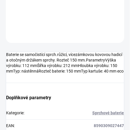
−
+
Přidat do košíku
DETAILNÍ INFORMACE
ZEPTAT SE
HLÍDAT
Baterie se samočistící sprch.růžicí, vícezámkovou kovovou hadicí
a otočným držákem sprchy. Rozteč 150 mm.ParametryVýška
výrobku: 112 mmŠířka výrobku: 212 mmHloubka výrobku: 150
mmTyp: nástěnnáRozteč baterie: 150 mmTyp kartuše: 40 mm eco
Doplňkové parametry
Kategorie
:
Sprchové baterie
EAN
:
8590309027447