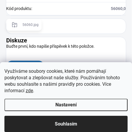
Kód produktu
:
56060,0
56060.jpg
Diskuze
Buďte první, kdo napíše příspěvek k této položce.
Přidat komentář
Využíváme soubory cookies, které nám pomáhají
poskytovat a zlepšovat naše služby. Používáním tohoto
webu souhlasíte s našimi pravidly pro cookies
. Více
informací
zde
.
Nastavení
Z
Copyright 2026
eprovas.cz
. Všechna práva vyhrazena.
á
Souhlasím
p
Vytvořil Shoptet