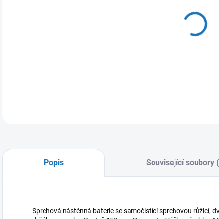
DO:
11.
MOŽ
DETA
Popis
Související soubory 
Sprchová nástěnná baterie se samočistící sprchovou růžicí,