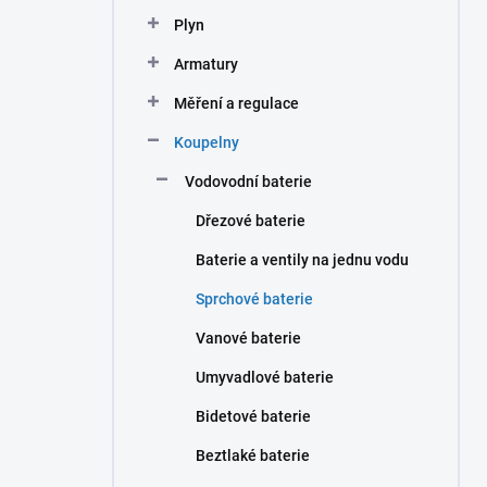
n
Plyn
í
p
Armatury
a
n
Měření a regulace
e
Koupelny
l
Vodovodní baterie
Dřezové baterie
Baterie a ventily na jednu vodu
Sprchové baterie
Vanové baterie
Umyvadlové baterie
Bidetové baterie
Beztlaké baterie