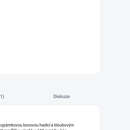
8.2026
NOSTI DORUČENÍ
−
+
Přidat do košíku
ILNÍ INFORMACE
ZEPTAT SE
HLÍDAT
(1)
Diskuze
 dvojzámkovou kovovou hadicí a kloubovým