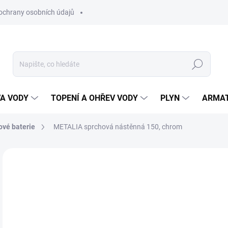
ochrany osobních údajů
Hledat
VA VODY
TOPENÍ A OHŘEV VODY
PLYN
ARMA
ové baterie
METALIA sprchová nástěnná 150, chrom
ZNAČKA:
NOVASERVIS
1 
1 4
Měr
SK
cena
MŮŽ