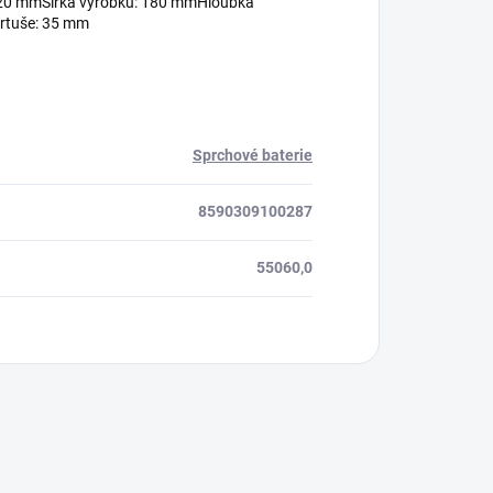
120 mmŠířka výrobku: 180 mmHloubka
rtuše: 35 mm
Sprchové baterie
8590309100287
55060,0