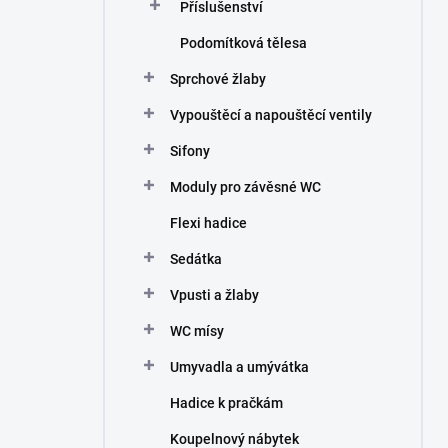
Příslušenství
Podomítková tělesa
Sprchové žlaby
Vypouštěcí a napouštěcí ventily
Sifony
Moduly pro závěsné WC
Flexi hadice
Sedátka
Vpusti a žlaby
WC mísy
Umyvadla a umývátka
Hadice k pračkám
Koupelnový nábytek