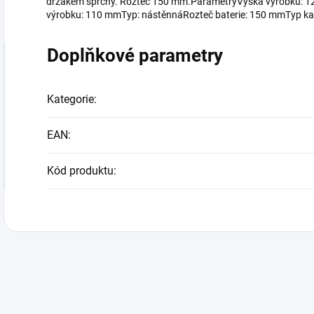
držákem sprchy. Rozteč 150 mm.ParametryVýška výrobku: 
výrobku: 110 mmTyp: nástěnnáRozteč baterie: 150 mmTyp ka
Doplňkové parametry
Kategorie
:
EAN
:
Kód produktu
: