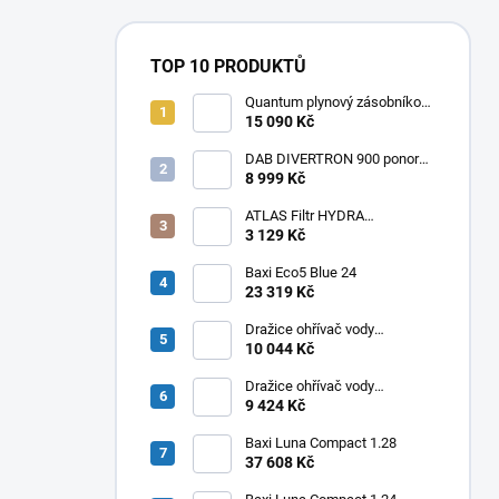
TOP 10 PRODUKTŮ
Quantum plynový zásobníkový
ohřívač Q7 EU 30 NORS/E 115l
15 090 Kč
DAB DIVERTRON 900 ponorné
6" čerpadlo do vrtů a studní
8 999 Kč
ATLAS Filtr HYDRA
RAINMASTER TRIO RSH 1" +
3 129 Kč
FA + LA
Baxi Eco5 Blue 24
23 319 Kč
Dražice ohřívač vody
elektrický svislý OKHE ONE/E
10 044 Kč
100
Dražice ohřívač vody
elektrický svislý OKHE ONE/E
9 424 Kč
80
Baxi Luna Compact 1.28
37 608 Kč