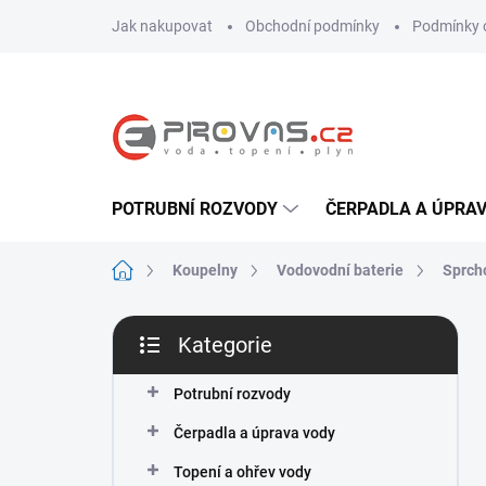
Přejít
Jak nakupovat
Obchodní podmínky
Podmínky 
na
obsah
POTRUBNÍ ROZVODY
ČERPADLA A ÚPRA
Domů
Koupelny
Vodovodní baterie
Sprch
P
Kategorie
o
Přeskočit
s
kategorie
t
Potrubní rozvody
r
Čerpadla a úprava vody
a
n
Topení a ohřev vody