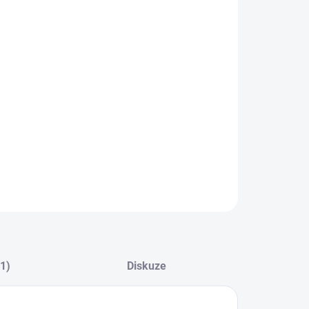
8.2026
NOSTI DORUČENÍ
−
+
Přidat do košíku
ILNÍ INFORMACE
ZEPTAT SE
HLÍDAT
(1)
Diskuze