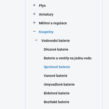
n
Plyn
í
p
Armatury
a
n
Měření a regulace
e
Koupelny
l
Vodovodní baterie
Dřezové baterie
Baterie a ventily na jednu vodu
Sprchové baterie
Vanové baterie
Umyvadlové baterie
Bidetové baterie
Beztlaké baterie