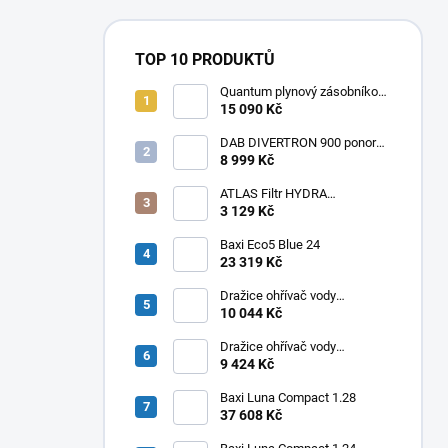
TOP 10 PRODUKTŮ
Quantum plynový zásobníkový
ohřívač Q7 EU 30 NORS/E 115l
15 090 Kč
DAB DIVERTRON 900 ponorné
6" čerpadlo do vrtů a studní
8 999 Kč
ATLAS Filtr HYDRA
RAINMASTER TRIO RSH 1" +
3 129 Kč
FA + LA
Baxi Eco5 Blue 24
23 319 Kč
Dražice ohřívač vody
elektrický svislý OKHE ONE/E
10 044 Kč
100
Dražice ohřívač vody
elektrický svislý OKHE ONE/E
9 424 Kč
80
Baxi Luna Compact 1.28
37 608 Kč