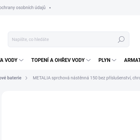
ochrany osobních údajů
Hledat
VA VODY
TOPENÍ A OHŘEV VODY
PLYN
ARMA
ové baterie
METALIA sprchová nástěnná 150 bez příslušenství, ch
ZNAČKA:
NOVASERVIS
1 
1 6
Měr
SK
cena
MŮŽ