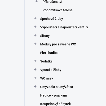
Příslušenství
Podomítková tělesa
Sprchové žlaby
Vypouštěcí a napouštěcí ventily
Sifony
Moduly pro závěsné WC
Flexi hadice
Sedátka
Vpusti a žlaby
WC mísy
Umyvadla a umývátka
Hadice k pračkám
Koupelnový nábytek