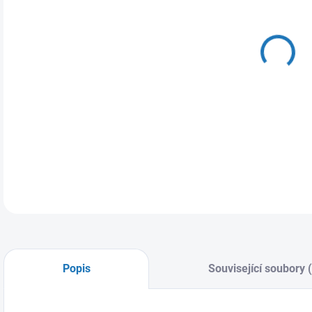
DO:
11.
MOŽ
DETA
Popis
Související soubory 