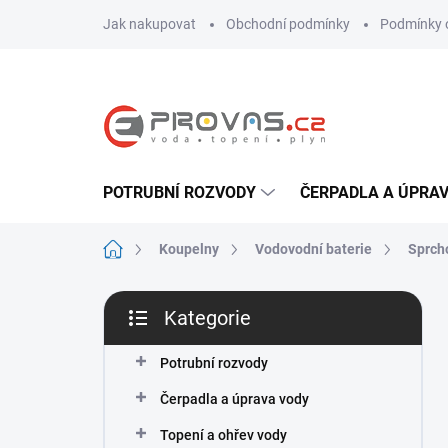
Přejít
Jak nakupovat
Obchodní podmínky
Podmínky 
na
obsah
POTRUBNÍ ROZVODY
ČERPADLA A ÚPRA
Domů
Koupelny
Vodovodní baterie
Sprch
P
Kategorie
o
Přeskočit
s
kategorie
t
Potrubní rozvody
r
Čerpadla a úprava vody
a
n
Topení a ohřev vody