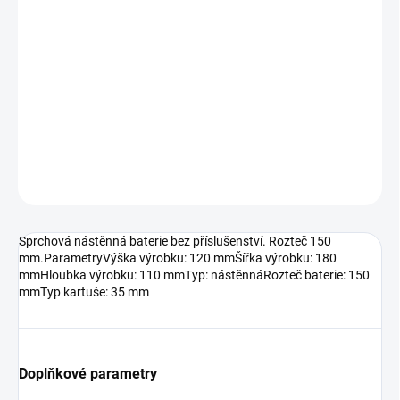
11.8.2026
MOŽNOSTI
DORUČENÍ
−
+
Přidat do košíku
DETAILNÍ INFORMACE
ZEPTAT SE
HLÍDAT
Sprchová nástěnná baterie bez příslušenství. Rozteč 150
mm.ParametryVýška výrobku: 120 mmŠířka výrobku: 180
mmHloubka výrobku: 110 mmTyp: nástěnnáRozteč baterie: 150
mmTyp kartuše: 35 mm
Doplňkové parametry