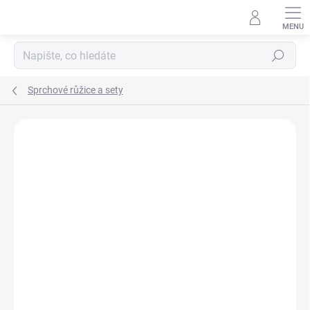
Přejít
na
obsah
Hledat
Sprchové růžice a sety
ZNAČKA:
NOVASERVIS