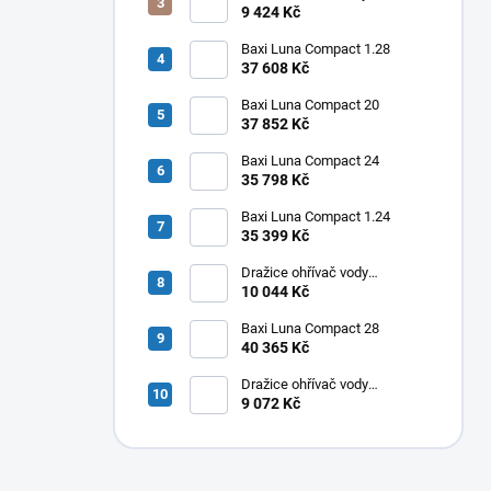
elektrický svislý OKHE ONE/E
9 424 Kč
80
Baxi Luna Compact 1.28
37 608 Kč
Baxi Luna Compact 20
37 852 Kč
Baxi Luna Compact 24
35 798 Kč
Baxi Luna Compact 1.24
35 399 Kč
Dražice ohřívač vody
elektrický svislý OKHE ONE/E
10 044 Kč
100
Baxi Luna Compact 28
40 365 Kč
Dražice ohřívač vody
elektrický svislý OKHE ONE/E
9 072 Kč
50