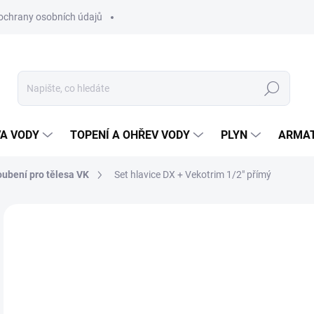
ochrany osobních údajů
Hledat
VA VODY
TOPENÍ A OHŘEV VODY
PLYN
ARMA
oubení pro tělesa VK
Set hlavice DX + Vekotrim 1/2" přímý
ZNAČKA:
HEIMEIER
6
564
Měr
SK
cena
MŮŽ