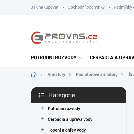
Přejít
Jak nakupovat
Obchodní podmínky
Podmínky 
na
obsah
POTRUBNÍ ROZVODY
ČERPADLA A ÚPRA
Domů
Armatury
Radiátorové armatury
Šr
P
Kategorie
o
Přeskočit
s
kategorie
t
Potrubní rozvody
r
Čerpadla a úprava vody
a
n
Topení a ohřev vody