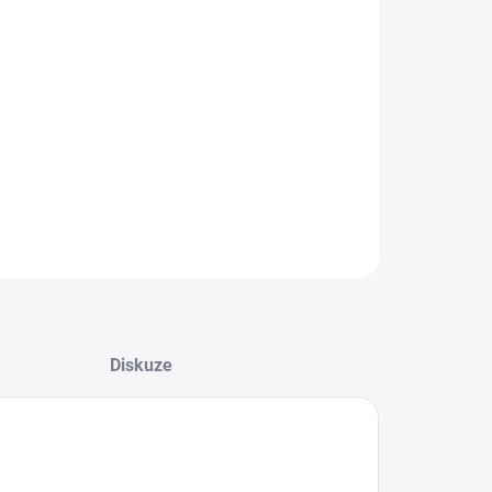
2026
NOSTI DORUČENÍ
−
+
Přidat do košíku
ILNÍ INFORMACE
ZEPTAT SE
HLÍDAT
Diskuze