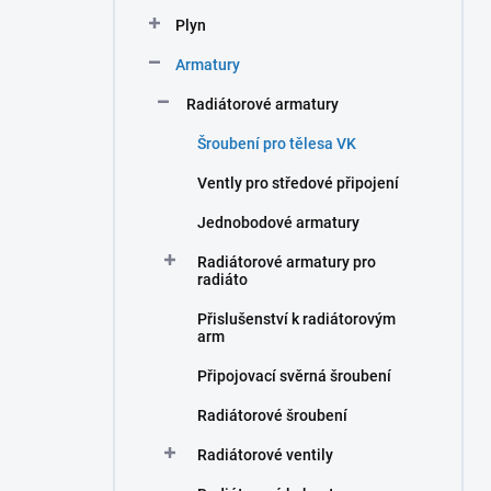
n
Plyn
í
p
Armatury
a
n
Radiátorové armatury
e
Šroubení pro tělesa VK
l
Vently pro středové připojení
Jednobodové armatury
Radiátorové armatury pro
radiáto
Přislušenství k radiátorovým
arm
Připojovací svěrná šroubení
Radiátorové šroubení
Radiátorové ventily