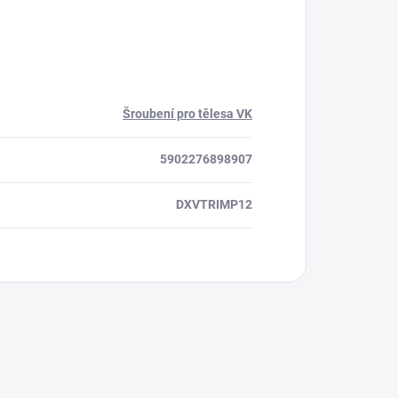
Šroubení pro tělesa VK
5902276898907
DXVTRIMP12