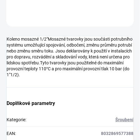
DETAILNÍ INFORMACE
ZEPTAT SE
HLÍDAT
Koleno mosazné 1/2"Mosazné tvarovky jsou součásti potrubního
systému umožňující spojování, odbočení, změnu průměru potrubí
nebo změnu směru toku. Jsou deklarovány k použití v instalacích
pro dopravu, rozvádění a skladovánÍ vody, která není určena pro
lidskou spotřebu.Tyto tvarovky jsou použitelné do maximální
provozní teploty 110°C a pro maximální provozní tlak 10 bar (do
1"1/2).
Doplňkové parametry
Kategorie
:
Šroubení
EAN
:
8032869577388