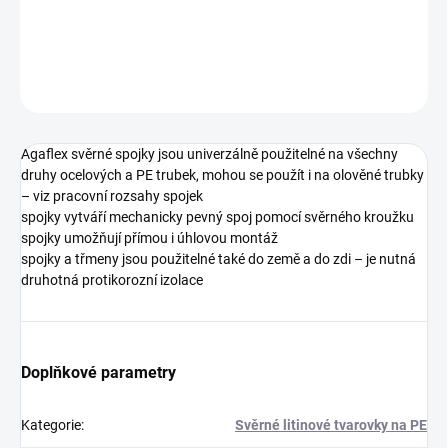
DETAILNÍ INFORMACE
ZEPTAT SE
HLÍDAT
Agaflex svěrné spojky jsou univerzálně použitelné na všechny
druhy ocelových a PE trubek, mohou se použít i na olověné trubky
– viz pracovní rozsahy spojek
spojky vytváří mechanicky pevný spoj pomocí svěrného kroužku
spojky umožňují přímou i úhlovou montáž
spojky a třmeny jsou použitelné také do země a do zdi – je nutná
druhotná protikorozní izolace
Doplňkové parametry
Kategorie
:
Svěrné litinové tvarovky na PE