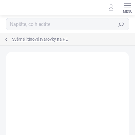
Přejít
na
obsah
Hledat
Svěrné litinové tvarovky na PE