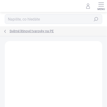
Přejít
na
obsah
Hledat
Svěrné litinové tvarovky na PE