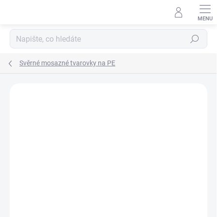
Přejít
na
obsah
Hledat
Svěrné mosazné tvarovky na PE