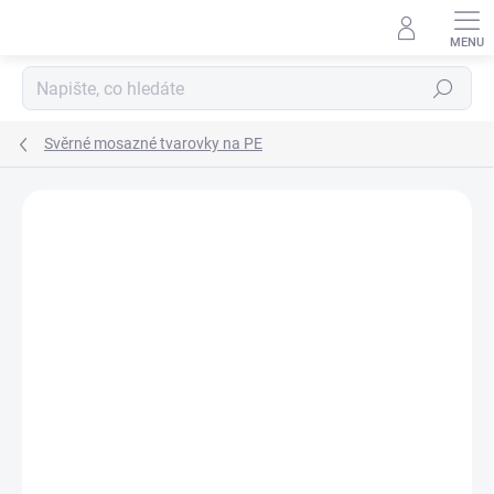
Přejít
na
obsah
Hledat
Svěrné mosazné tvarovky na PE