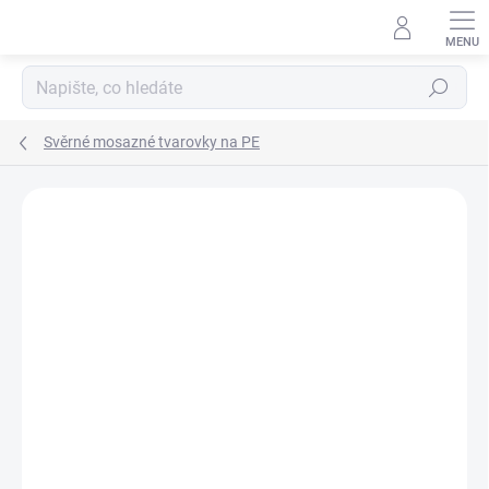
Přejít
na
obsah
Hledat
Svěrné mosazné tvarovky na PE