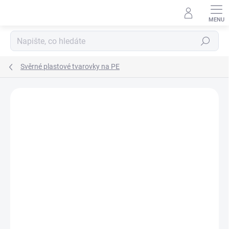
Přejít
na
obsah
Hledat
Svěrné plastové tvarovky na PE