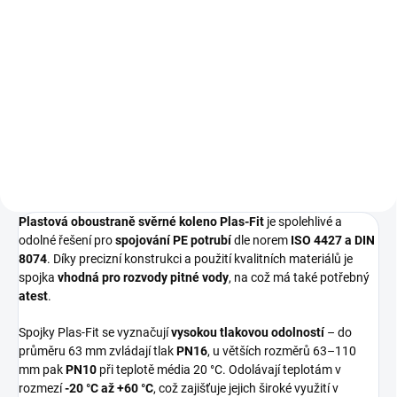
Do košíku
LDPE potrubí PE40 s atestem na
pitnou vodu. Vhodné pro rozvody
pitné a užitkové vody, závlahové
systémy i jako chránička kabelů.
Plastová oboustraně svěrné koleno Plas-Fit
je spolehlivé a
odolné řešení pro
spojování PE potrubí
dle norem
ISO 4427 a DIN
8074
. Díky precizní konstrukci a použití kvalitních materiálů je
spojka
vhodná pro rozvody pitné vody
, na což má také potřebný
atest
.
Spojky Plas-Fit se vyznačují
vysokou tlakovou odolností
– do
průměru 63 mm zvládají tlak
PN16
, u větších rozměrů 63–110
mm pak
PN10
při teplotě média 20 °C. Odolávají teplotám v
rozmezí
-20 °C až +60 °C
, což zajišťuje jejich široké využití v