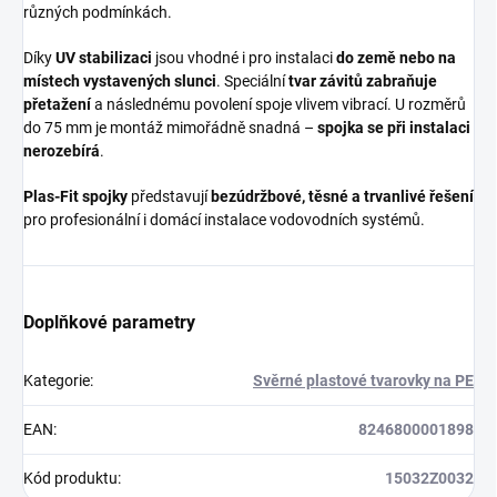
různých podmínkách.
Díky
UV stabilizaci
jsou vhodné i pro instalaci
do země nebo na
místech vystavených slunci
. Speciální
tvar závitů zabraňuje
přetažení
a následnému povolení spoje vlivem vibrací. U rozměrů
do 75 mm je montáž mimořádně snadná –
spojka se při instalaci
nerozebírá
.
Plas-Fit spojky
představují
bezúdržbové, těsné a trvanlivé řešení
pro profesionální i domácí instalace vodovodních systémů.
Doplňkové parametry
Kategorie
:
Svěrné plastové tvarovky na PE
EAN
:
8246800001898
Kód produktu
:
15032Z0032