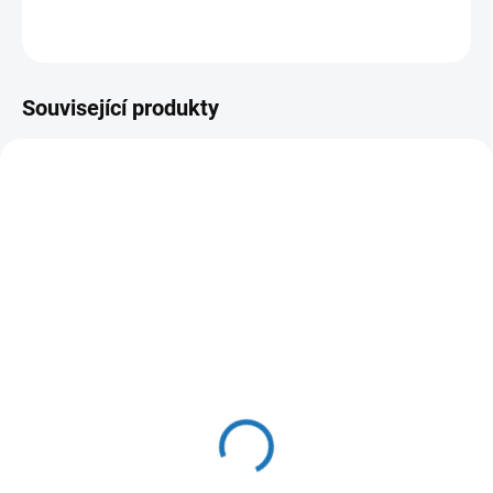
ZEPTAT SE
HLÍDAT
Související produkty
SKLADEM
(>5 M)
LDPE Trubka 32 x 4,4 PN
10 PE-40 SDR7,4 ,voda
(100m návin)
29 Kč
24 Kč bez DPH