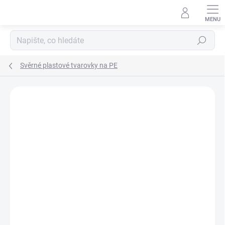
Přejít
na
obsah
Hledat
Svěrné plastové tvarovky na PE