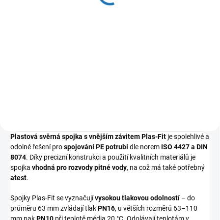
21 Kč bez DPH
Do košíku
LDPE potrubí PE40 s atestem na
pitnou vodu. Vhodné pro rozvody
pitné a užitkové vody, závlahové
systémy i jako chránička kabelů.
Plastová svěrná spojka s vnějším závitem Plas-Fit
je spolehlivé a
odolné řešení pro
spojování PE potrubí
dle norem
ISO 4427 a DIN
8074
. Díky precizní konstrukci a použití kvalitních materiálů je
spojka
vhodná pro rozvody pitné vody
, na což má také potřebný
atest
.
Spojky Plas-Fit se vyznačují
vysokou tlakovou odolností
– do
průměru 63 mm zvládají tlak
PN16
, u větších rozměrů 63–110
mm pak
PN10
při teplotě média 20 °C. Odolávají teplotám v