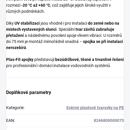
rozmezí
-20 °C až +60 °C
, což zajišťuje jejich široké využití v
různých podmínkách.
Díky
UV stabilizaci
jsou vhodné i pro instalaci
do země nebo na
místech vystavených slunci
. Speciální
tvar závitů zabraňuje
přetažení
a následnému povolení spoje vlivem vibrací. U rozměrů
do 75 mm je montáž mimořádně snadná –
spojka se při instalaci
nerozebírá
.
Plas-Fit spojky
představují
bezúdržbové, těsné a trvanlivé řešení
pro profesionální i domácí instalace vodovodních systémů.
Doplňkové parametry
Kategorie
:
Svěrné plastové tvarovky na PE
EAN
:
8246800000075