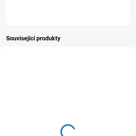
DETAILNÍ INFORMACE
ZEPTAT SE
HLÍDAT
Související produkty
SKLADEM
(>5 M)
LDPE Trubka 25 x 3,5 PN
10 PE-40 SDR7,4 ,voda
(150m návin)
25 Kč