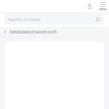
Přejít
na
obsah
Hledat
Svěrné plastové tvarovky na PE