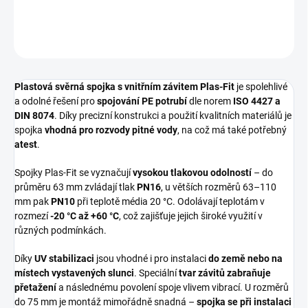
DETAILNÍ INFORMACE
ZEPTAT SE
HLÍDAT
Plastová svěrná spojka s vnitřním závitem Plas-Fit
je spolehlivé
a odolné řešení pro
spojování PE potrubí
dle norem
ISO 4427 a
DIN 8074
. Díky precizní konstrukci a použití kvalitních materiálů je
spojka
vhodná pro rozvody pitné vody
, na což má také potřebný
atest
.
Spojky Plas-Fit se vyznačují
vysokou tlakovou odolností
– do
průměru 63 mm zvládají tlak
PN16
, u větších rozměrů 63–110
mm pak
PN10
při teplotě média 20 °C. Odolávají teplotám v
rozmezí
-20 °C až +60 °C
, což zajišťuje jejich široké využití v
různých podmínkách.
Díky
UV stabilizaci
jsou vhodné i pro instalaci
do země nebo na
místech vystavených slunci
. Speciální
tvar závitů zabraňuje
přetažení
a následnému povolení spoje vlivem vibrací. U rozměrů
do 75 mm je montáž mimořádně snadná –
spojka se při instalaci