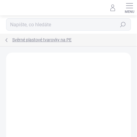
Přejít
na
obsah
Hledat
Svěrné plastové tvarovky na PE