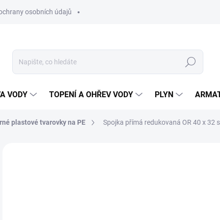
ochrany osobních údajů
Hledat
VA VODY
TOPENÍ A OHŘEV VODY
PLYN
ARMA
rné plastové tvarovky na PE
Spojka přímá redukovaná OR 40 x 32 s
1
124
Měr
SK
cena
MŮŽ
DO: