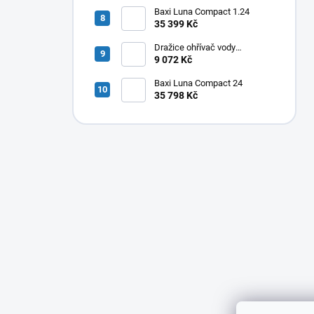
Baxi Luna Compact 1.24
35 399 Kč
Dražice ohřívač vody
elektrický svislý OKHE ONE/E
9 072 Kč
50
Baxi Luna Compact 24
35 798 Kč