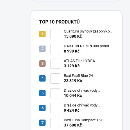
TOP 10 PRODUKTŮ
Quantum plynový zásobníkový
ohřívač Q7 EU 30 NORS/E 115l
15 090 Kč
DAB DIVERTRON 900 ponorné
6" čerpadlo do vrtů a studní
8 999 Kč
ATLAS Filtr HYDRA
RAINMASTER TRIO RSH 1" +
3 129 Kč
FA + LA
Baxi Eco5 Blue 24
23 319 Kč
Dražice ohřívač vody
elektrický svislý OKHE ONE/E
10 044 Kč
100
Dražice ohřívač vody
elektrický svislý OKHE ONE/E
9 424 Kč
80
Baxi Luna Compact 1.28
37 608 Kč