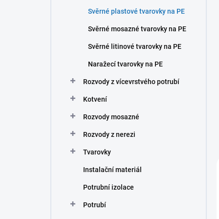
n
Svěrné plastové tvarovky na PE
í
p
Svěrné mosazné tvarovky na PE
a
n
Svěrné litinové tvarovky na PE
e
Naražecí tvarovky na PE
l
Rozvody z vícevrstvého potrubí
Kotvení
Rozvody mosazné
Rozvody z nerezi
Tvarovky
Instalační materiál
Potrubní izolace
Potrubí