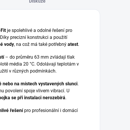
Diskuze
Fit
je spolehlivé a odolné řešení pro
 Díky precizní konstrukci a použití
né vody
, na což má také potřebný
atest
.
tí
– do průměru 63 mm zvládají tlak
plotě média 20 °C. Odolávají teplotám v
využití v různých podmínkách.
 nebo na místech vystavených slunci
.
 povolení spoje vlivem vibrací. U
pojka se při instalaci nerozebírá
.
livé řešení
pro profesionální i domácí