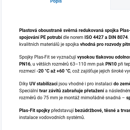
kabelů.
kabelů.
Popis
Plastová oboustraně svěrná redukovaná spojka Plas-
spojování PE potrubí
dle norem
ISO 4427 a DIN 8074
.
kvalitních materiálů je spojka
vhodná pro rozvody pit
Spojky Plas-Fit se vyznačují
vysokou tlakovou odolnos
PN16
, u větších rozměrů 63–110 mm pak
PN10
při te
rozmezí
-20 °C až +60 °C
, což zajišťuje jejich široké 
Díky
UV stabilizaci
jsou vhodné i pro instalaci
do země
Speciální
tvar závitů zabraňuje přetažení
a následnému
rozměrů do 75 mm je montáž mimořádně snadná –
s
Plas-Fit spojky
představují
bezúdržbové, těsné a trvan
instalace vodovodních systémů.