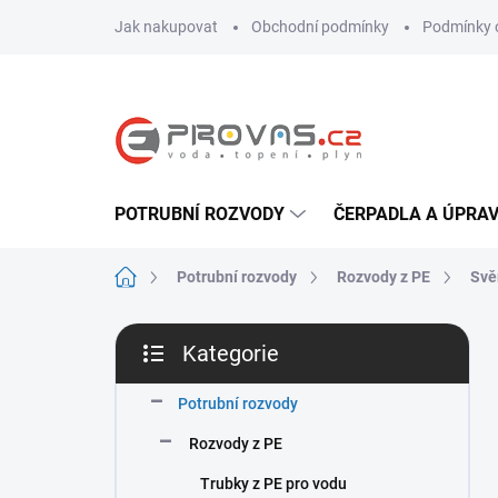
Přejít
Jak nakupovat
Obchodní podmínky
Podmínky 
na
obsah
POTRUBNÍ ROZVODY
ČERPADLA A ÚPRA
Domů
Potrubní rozvody
Rozvody z PE
Svě
P
Kategorie
o
Přeskočit
s
kategorie
t
Potrubní rozvody
r
Rozvody z PE
a
n
Trubky z PE pro vodu