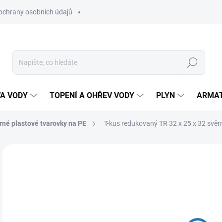
ochrany osobních údajů
Hledat
VA VODY
TOPENÍ A OHŘEV VODY
PLYN
ARMA
rné plastové tvarovky na PE
T-kus redukovaný TR 32 x 25 x 32 svěrn
1
104
Měr
SK
cena
MŮŽ
DO: