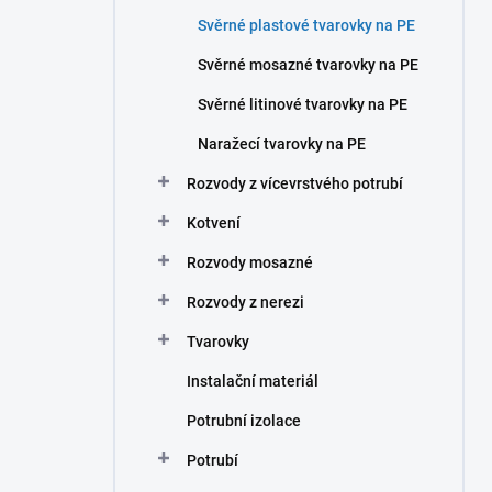
n
Svěrné plastové tvarovky na PE
í
p
Svěrné mosazné tvarovky na PE
a
n
Svěrné litinové tvarovky na PE
e
Naražecí tvarovky na PE
l
Rozvody z vícevrstvého potrubí
Kotvení
Rozvody mosazné
Rozvody z nerezi
Tvarovky
Instalační materiál
Potrubní izolace
Potrubí