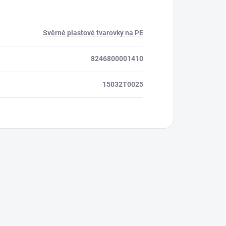
Svěrné plastové tvarovky na PE
8246800001410
15032T0025