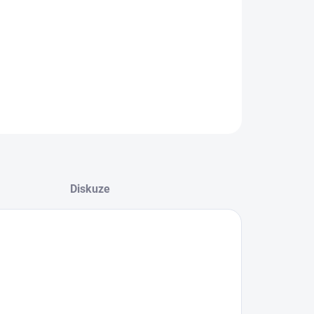
8.2026
NOSTI DORUČENÍ
−
+
Přidat do košíku
ZEPTAT SE
HLÍDAT
Diskuze