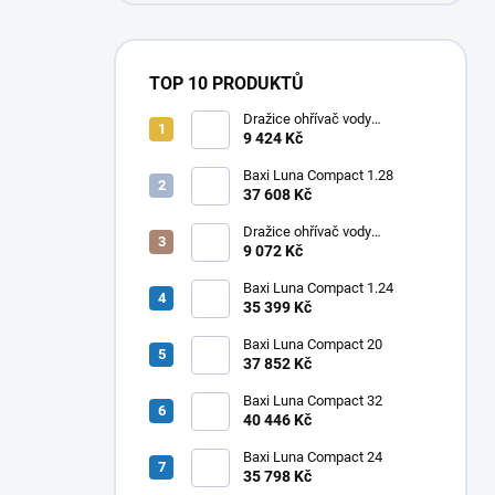
TOP 10 PRODUKTŮ
Dražice ohřívač vody
elektrický svislý OKHE ONE/E
9 424 Kč
80
Baxi Luna Compact 1.28
37 608 Kč
Dražice ohřívač vody
elektrický svislý OKHE ONE/E
9 072 Kč
50
Baxi Luna Compact 1.24
35 399 Kč
Baxi Luna Compact 20
37 852 Kč
Baxi Luna Compact 32
40 446 Kč
Baxi Luna Compact 24
35 798 Kč