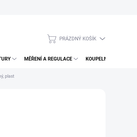
PRÁZDNÝ KOŠÍK
NÁKUPNÍ
KOŠÍK
TURY
MĚŘENÍ A REGULACE
KOUPELNY
CHEM
ý, plast
26 Kč
 Kč bez DPH
ná
LADEM
(>5 KS)
:
EME DORUČIT