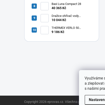
Baxi Luna Compact 28
40 365 Kč
Dražice ohřívač vody
elektrický svislý OKHE ONE/E
10 044 Kč
100
THERMEX VERLO 50
elektrický ohřívač vody
9 186 Kč
50L,vertikální/horizontální
,1,8kW
Využíváme s
a zlepšovat
s našimi pra
Z
Nastaven
Copyright 2026
eprovas.cz
. Všechna práva vyhrazena.
á