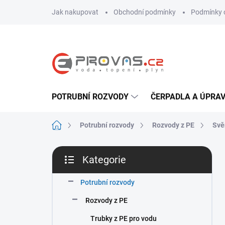
Přejít
Jak nakupovat
Obchodní podmínky
Podmínky 
na
obsah
POTRUBNÍ ROZVODY
ČERPADLA A ÚPRA
Domů
Potrubní rozvody
Rozvody z PE
Svě
P
Kategorie
o
Přeskočit
s
kategorie
t
Potrubní rozvody
r
Rozvody z PE
a
n
Trubky z PE pro vodu