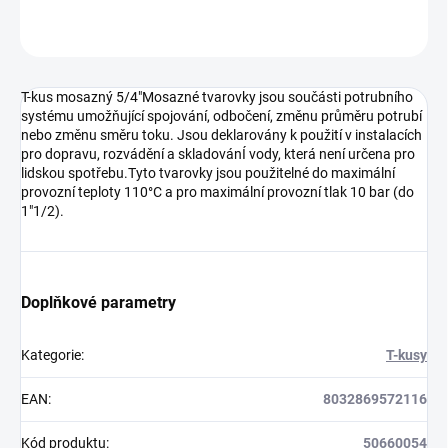
ZEPTAT SE
HLÍDAT
T-kus mosazný 5/4"Mosazné tvarovky jsou součásti potrubního
systému umožňující spojování, odbočení, změnu průměru potrubí
nebo změnu směru toku. Jsou deklarovány k použití v instalacích
pro dopravu, rozvádění a skladovánÍ vody, která není určena pro
lidskou spotřebu.Tyto tvarovky jsou použitelné do maximální
provozní teploty 110°C a pro maximální provozní tlak 10 bar (do
1"1/2).
Doplňkové parametry
Kategorie
:
T-kusy
EAN
:
8032869572116
Kód produktu
:
50660054