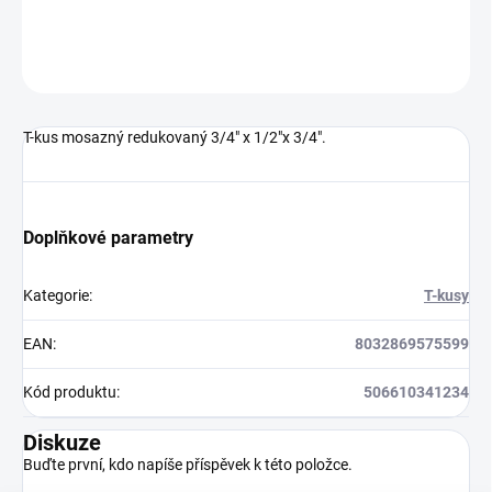
DETAILNÍ INFORMACE
ZEPTAT SE
HLÍDAT
T-kus mosazný redukovaný 3/4" x 1/2"x 3/4".
Doplňkové parametry
Kategorie
:
T-kusy
EAN
:
8032869575599
Kód produktu
:
506610341234
Diskuze
Buďte první, kdo napíše příspěvek k této položce.