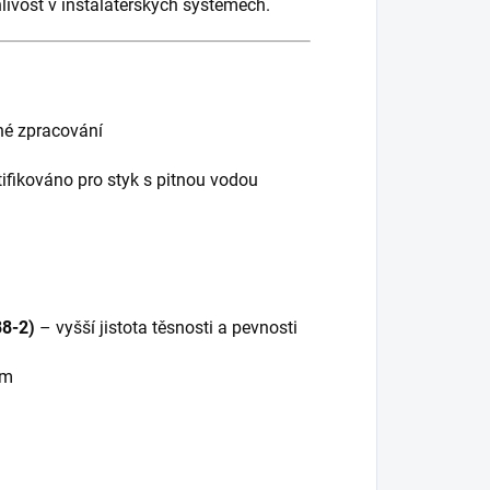
hlivost v instalatérských systémech.
né zpracování
ifikováno pro styk s pitnou vodou
88-2)
– vyšší jistota těsnosti a pevnosti
ím