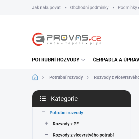
Přejít
Jak nakupovat
Obchodní podmínky
Podmínky 
na
obsah
POTRUBNÍ ROZVODY
ČERPADLA A ÚPRA
Domů
Potrubní rozvody
Rozvody z vícevrstvého
P
Kategorie
o
Přeskočit
s
kategorie
t
Potrubní rozvody
r
Rozvody z PE
a
n
Rozvody z vícevrstvého potrubí