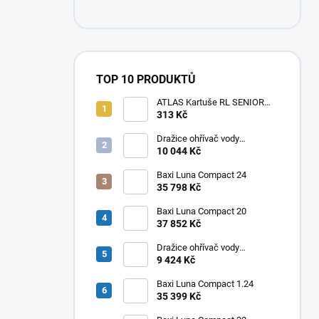
TOP 10 PRODUKTŮ
ATLAS Kartuše RL SENIOR
10" 50 MCR BX
313 Kč
Dražice ohřívač vody
elektrický svislý OKHE ONE/E
10 044 Kč
100
Baxi Luna Compact 24
35 798 Kč
Baxi Luna Compact 20
37 852 Kč
Dražice ohřívač vody
elektrický svislý OKHE ONE/E
9 424 Kč
80
Baxi Luna Compact 1.24
35 399 Kč