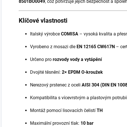
8501BO0049
, což potvrzuje jejich bezpečnost a spole
Klíčové vlastnosti
Italský výrobce
COMISA
– vysoká kvalita a přes
Vyrobeno z mosazi dle
EN 12165 CW617N
– cert
Určeno pro
rozvody vody a vytápění
Dvojité těsnění:
2× EPDM O-kroužek
Nerezový prstenec z oceli
AISI 304 (DIN EN 100
Kompatibilita s vícevrstvým a plastovým potrub
Montáž pomocí lisovacích čelistí
TH
Maximální provozní tlak:
10 bar