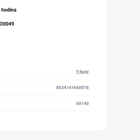
1 hodina
O0049
T-kusy
8034141660078
60140