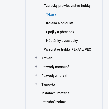
n
Tvarovky pro vícevrstvé trubky
í
p
T-kusy
a
n
Kolena a oblouky
e
Spojky a přechody
l
Nástěnky a záslepky
Vícevrstvé trubky PEX/AL/PEX
Kotvení
Rozvody mosazné
Rozvody z nerezi
Tvarovky
Instalační materiál
Potrubní izolace