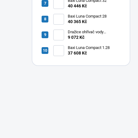
Baxi Luna Compact 32
40 446 Kč
Baxi Luna Compact 28
40 365 Kč
Dražice ohřívač vody
elektrický svislý OKHE ONE/E
9 072 Kč
50
Baxi Luna Compact 1.28
37 608 Kč