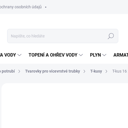
ochrany osobních údajů
Hledat
VA VODY
TOPENÍ A OHŘEV VODY
PLYN
ARMA
 potrubí
Tvarovky pro vícevrstvé trubky
T-kusy
T-kus 16 
2
181
Měr
SK
cena
MŮŽ
DO: