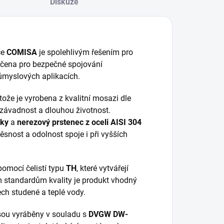
Diskuze
ce
COMISA
je spolehlivým řešením pro
určena pro bezpečné spojování
růmyslových aplikacích.
otože je vyrobena z kvalitní mosazi dle
nezávadnost a dlouhou životnost.
ky
a
nerezový prstenec z oceli AISI 304
těsnost a odolnost spoje i při vyšších
 pomocí čelistí typu
TH
, které vytvářejí
ým standardům kvality je produkt vhodný
ch studené a teplé vody.
sou vyráběny v souladu s
DVGW DW-