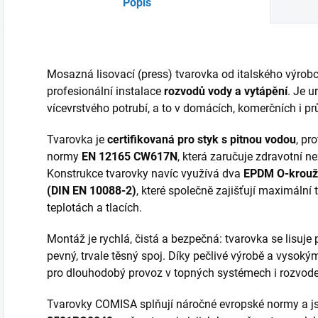
Popis
Mosazná lisovací (press) tvarovka od italského výrob
profesionální instalace
rozvodů vody a vytápění
. Je 
vícevrstvého potrubí, a to v domácích, komerčních i p
Tvarovka je
certifikovaná pro styk s pitnou vodou
, pr
normy
EN 12165 CW617N
, která zaručuje zdravotní 
Konstrukce tvarovky navíc využívá dva
EPDM O-krouž
(DIN EN 10088-2)
, které společně zajišťují maximální 
teplotách a tlacích.
Montáž je rychlá, čistá a bezpečná: tvarovka se lisuje
pevný, trvale těsný spoj. Díky pečlivé výrobě a vysok
pro dlouhodobý provoz v topných systémech i rozvode
Tvarovky COMISA splňují náročné evropské normy a j