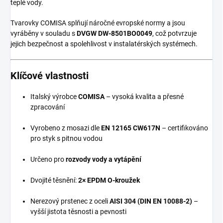
teplé vody.
Tvarovky COMISA splňují náročné evropské normy a jsou
vyráběny v souladu s
DVGW DW-8501BO0049
, což potvrzuje
jejich bezpečnost a spolehlivost v instalatérských systémech.
Klíčové vlastnosti
Italský výrobce
COMISA
– vysoká kvalita a přesné
zpracování
Vyrobeno z mosazi dle
EN 12165 CW617N
– certifikováno
pro styk s pitnou vodou
Určeno pro
rozvody vody a vytápění
Dvojité těsnění:
2× EPDM O-kroužek
Nerezový prstenec z oceli
AISI 304 (DIN EN 10088-2)
–
vyšší jistota těsnosti a pevnosti