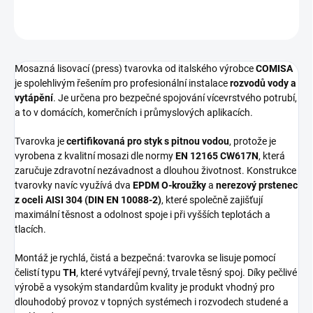
ZEPTAT SE
HLÍDAT
Mosazná lisovací (press) tvarovka od italského výrobce
COMISA
je spolehlivým řešením pro profesionální instalace
rozvodů vody a
vytápění
. Je určena pro bezpečné spojování vícevrstvého potrubí,
a to v domácích, komerčních i průmyslových aplikacích.
Tvarovka je
certifikovaná pro styk s pitnou vodou
, protože je
vyrobena z kvalitní mosazi dle normy
EN 12165 CW617N
, která
zaručuje zdravotní nezávadnost a dlouhou životnost. Konstrukce
tvarovky navíc využívá dva
EPDM O-kroužky
a
nerezový prstenec
z oceli AISI 304 (DIN EN 10088-2)
, které společně zajišťují
maximální těsnost a odolnost spoje i při vyšších teplotách a
tlacích.
Montáž je rychlá, čistá a bezpečná: tvarovka se lisuje pomocí
čelistí typu
TH
, které vytvářejí pevný, trvale těsný spoj. Díky pečlivé
výrobě a vysokým standardům kvality je produkt vhodný pro
dlouhodobý provoz v topných systémech i rozvodech studené a