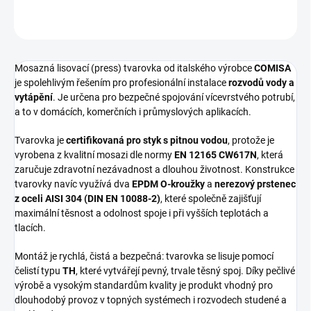
ZEPTAT SE
HLÍDAT
Mosazná lisovací (press) tvarovka od italského výrobce
COMISA
je spolehlivým řešením pro profesionální instalace
rozvodů vody a
vytápění
. Je určena pro bezpečné spojování vícevrstvého potrubí,
a to v domácích, komerčních i průmyslových aplikacích.
Tvarovka je
certifikovaná pro styk s pitnou vodou
, protože je
vyrobena z kvalitní mosazi dle normy
EN 12165 CW617N
, která
zaručuje zdravotní nezávadnost a dlouhou životnost. Konstrukce
tvarovky navíc využívá dva
EPDM O-kroužky
a
nerezový prstenec
z oceli AISI 304 (DIN EN 10088-2)
, které společně zajišťují
maximální těsnost a odolnost spoje i při vyšších teplotách a
tlacích.
Montáž je rychlá, čistá a bezpečná: tvarovka se lisuje pomocí
čelistí typu
TH
, které vytvářejí pevný, trvale těsný spoj. Díky pečlivé
výrobě a vysokým standardům kvality je produkt vhodný pro
dlouhodobý provoz v topných systémech i rozvodech studené a