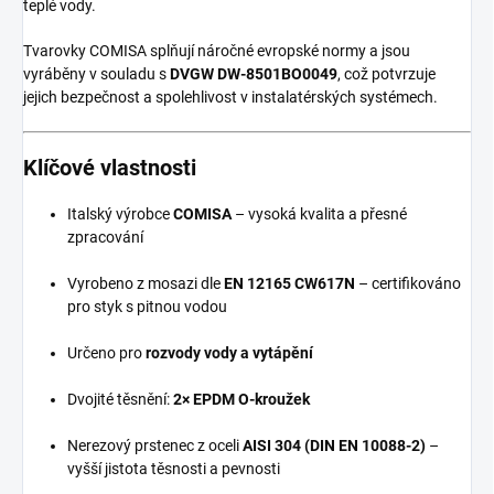
teplé vody.
Tvarovky COMISA splňují náročné evropské normy a jsou
vyráběny v souladu s
DVGW DW-8501BO0049
, což potvrzuje
jejich bezpečnost a spolehlivost v instalatérských systémech.
Klíčové vlastnosti
Italský výrobce
COMISA
– vysoká kvalita a přesné
zpracování
Vyrobeno z mosazi dle
EN 12165 CW617N
– certifikováno
pro styk s pitnou vodou
Určeno pro
rozvody vody a vytápění
Dvojité těsnění:
2× EPDM O-kroužek
Nerezový prstenec z oceli
AISI 304 (DIN EN 10088-2)
–
vyšší jistota těsnosti a pevnosti