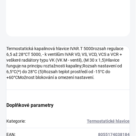
DETAILNÍ INFORMACE
ZEPTAT SE
HLÍDAT
Termostatická kapalinová hlavice IVAR.T 5000rozsah regulace
6,5 až 28°CT 5000, - k ventilům IVAR VD, VS, VCD, VCS a VCR +
veškeré radiátory typu VK (VK M - ventil), (M 30 x 1,5)Hlavice
funguje na principu roztažnosti kapaliny;Rozsah nastavení od
6,5°C(*) do 28°C (5)Rozsah teplot prostředí od -15°C do
+60°CMožnost blokování a omezení nastavení.
Doplňkové parametry
Kategorie
:
Termostatické hlavice
EAN
:
8055174038184